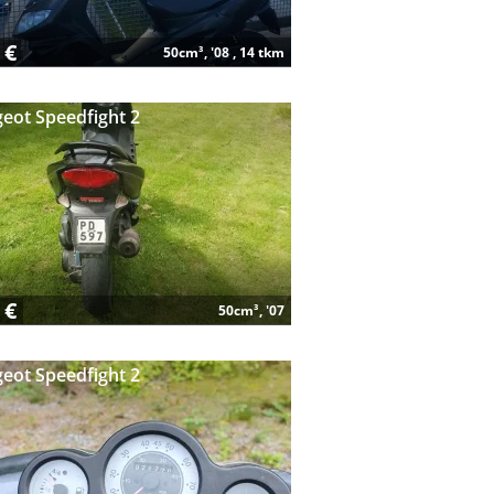
 €
50cm³, '08 , 14 tkm
eot Speedfight 2
 €
50cm³, '07
eot Speedfight 2