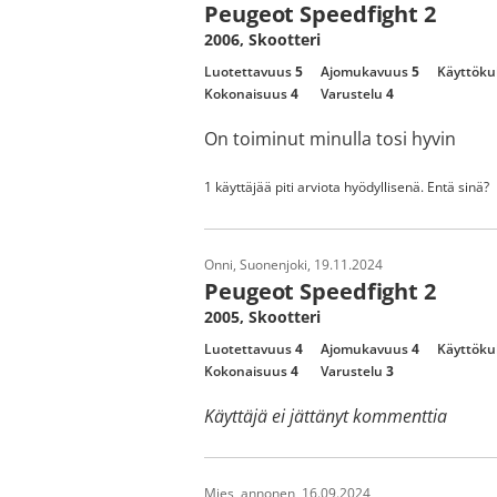
Peugeot Speedfight 2
2006, Skootteri
Luotettavuus
5
Ajomukavuus
5
Käyttöku
Kokonaisuus
4
Varustelu
4
On toiminut minulla tosi hyvin
1 käyttäjää piti arviota hyödyllisenä. Entä sinä?
Onni, Suonenjoki, 19.11.2024
Peugeot Speedfight 2
2005, Skootteri
Luotettavuus
4
Ajomukavuus
4
Käyttöku
Kokonaisuus
4
Varustelu
3
Käyttäjä ei jättänyt kommenttia
Mies, annonen, 16.09.2024