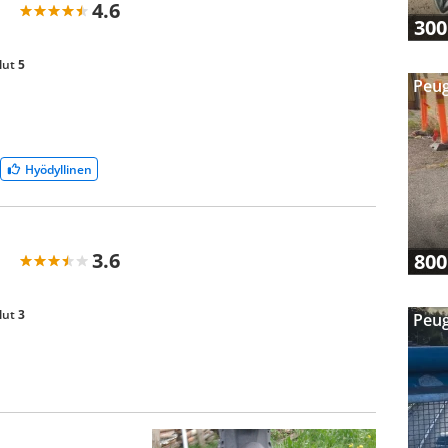
4.6
300
lut
5
Peug
Hyödyllinen
3.6
800
lut
3
Peug