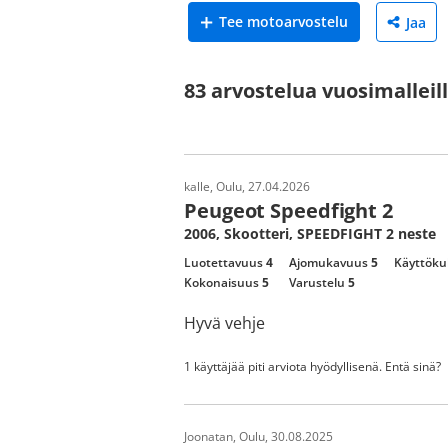
Tee motoarvostelu
Jaa
83 arvostelua vuosimalleil
kalle, Oulu, 27.04.2026
Peugeot Speedfight 2
2006, Skootteri, SPEEDFIGHT 2 neste
Luotettavuus
4
Ajomukavuus
5
Käyttöku
Kokonaisuus
5
Varustelu
5
Hyvä vehje
1 käyttäjää piti arviota hyödyllisenä. Entä sinä?
Joonatan, Oulu, 30.08.2025