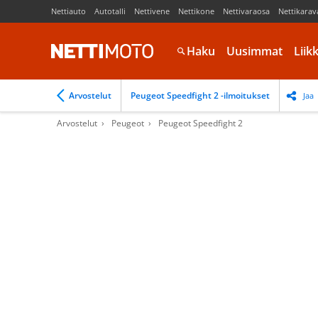
Nettiauto
Autotalli
Nettivene
Nettikone
Nettivaraosa
Nettikarav
Haku
Uusimmat
Liik
Arvostelut
Peugeot Speedfight 2 -ilmoitukset
Jaa
Arvostelut
Peugeot
Peugeot Speedfight 2