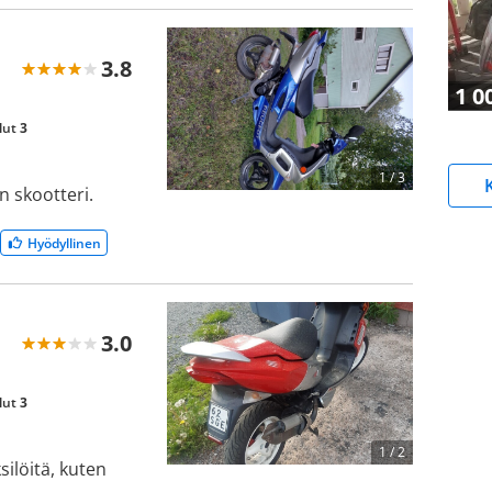
3.8
1 0
lut
3
1 /
3
n skootteri.
Hyödyllinen
3.0
lut
3
1 /
2
silöitä, kuten