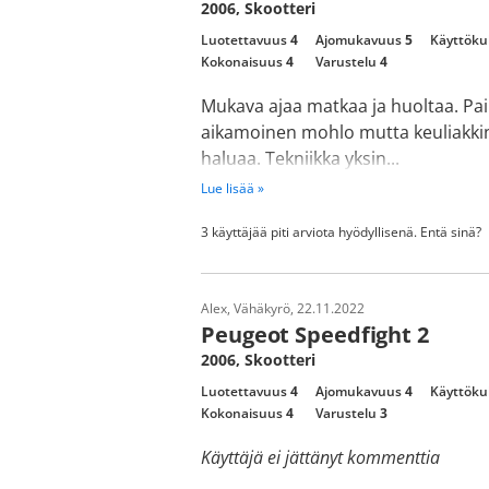
2006, Skootteri
Luotettavuus
4
Ajomukavuus
5
Käyttöku
Kokonaisuus
4
Varustelu
4
Mukava ajaa matkaa ja huoltaa. Pa
aikamoinen mohlo mutta keuliakkin 
haluaa. Tekniikka yksin...
Lue lisää »
3 käyttäjää piti arviota hyödyllisenä. Entä sinä?
Alex, Vähäkyrö, 22.11.2022
Peugeot Speedfight 2
2006, Skootteri
Luotettavuus
4
Ajomukavuus
4
Käyttöku
Kokonaisuus
4
Varustelu
3
Käyttäjä ei jättänyt kommenttia