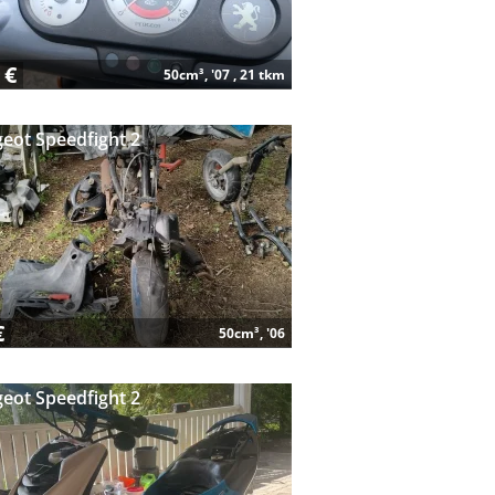
 €
50cm³, '07 , 21 tkm
eot Speedfight 2
€
50cm³, '06
eot Speedfight 2