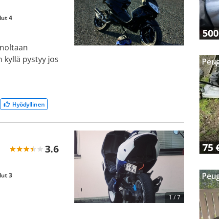
lut
4
500
inoltaan
kyllä pystyy jos
Peug
Hyödyllinen
75 
3.6
Peug
lut
3
1 /
7