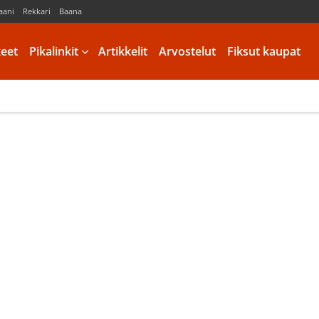
aani
Rekkari
Baana
keet
Pikalinkit
Artikkelit
Arvostelut
Fiksut kaupat