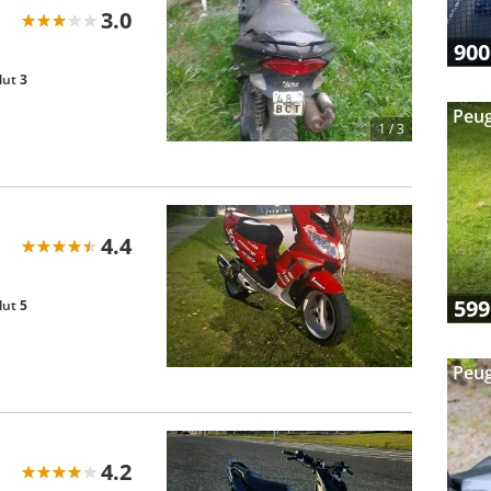
3.0
900
lut
3
Peug
1 /
3
4.4
599
lut
5
Peug
4.2