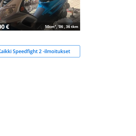
00 €
50cm³, '06 , 36 tkm
Kaikki Speedfight 2 -ilmoitukset