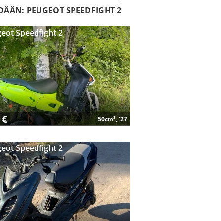
ÄÄN: PEUGEOT SPEEDFIGHT 2
eot Speedfight 2
 €
50cm³, '27
eot Speedfight 2