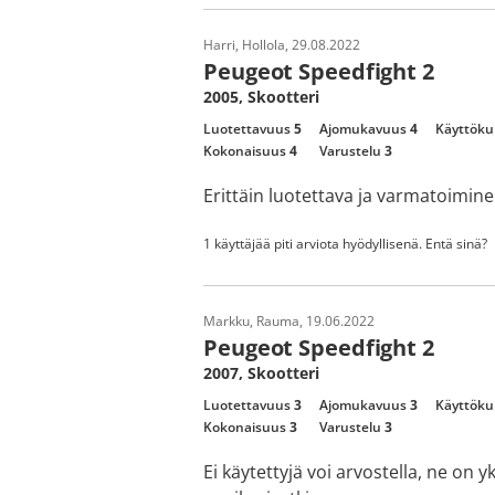
Harri, Hollola, 29.08.2022
Peugeot Speedfight 2
2005, Skootteri
Luotettavuus
5
Ajomukavuus
4
Käyttöku
Kokonaisuus
4
Varustelu
3
Erittäin luotettava ja varmatoimine
1 käyttäjää piti arviota hyödyllisenä. Entä sinä?
Markku, Rauma, 19.06.2022
Peugeot Speedfight 2
2007, Skootteri
Luotettavuus
3
Ajomukavuus
3
Käyttöku
Kokonaisuus
3
Varustelu
3
Ei käytettyjä voi arvostella, ne on yk