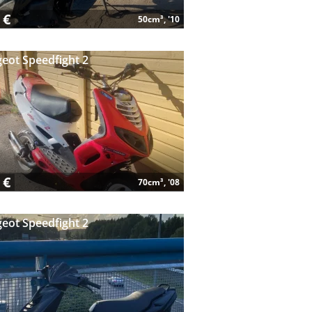
 €
50cm³, '10
eot Speedfight 2
 €
70cm³, '08
eot Speedfight 2