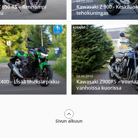
04.12.2020
Z 650 RS – Rennompi
Kawasaki Z 900 - Keskiluo
ku
tehokuningas
KOEAJOT
08.06.2018
400 – Lisää lihaksia pikku-
Kawasaki Z900RS – Voima
vanhoissa kuorissa
Sivun alkuun