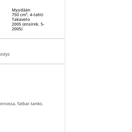
Myydään
750 cm³, 4-tahti
Takaveto
2005 (ensirek. 5-
2005)
istys
kunnossa, fatbar-tanko.