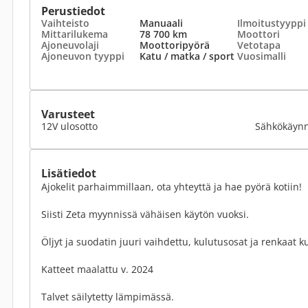
Perustiedot
Vaihteisto
Manuaali
Ilmoitustyyppi
Mittarilukema
78 700 km
Moottori
Ajoneuvolaji
Moottoripyörä
Vetotapa
Ajoneuvon tyyppi
Katu / matka / sport
Vuosimalli
Varusteet
12V ulosotto
Sähkökäynn
Lisätiedot
Ajokelit parhaimmillaan, ota yhteyttä ja hae pyörä kotiin!
Siisti Zeta myynnissä vähäisen käytön vuoksi.
Öljyt ja suodatin juuri vaihdettu, kulutusosat ja renkaat 
Katteet maalattu v. 2024
Talvet säilytetty lämpimässä.