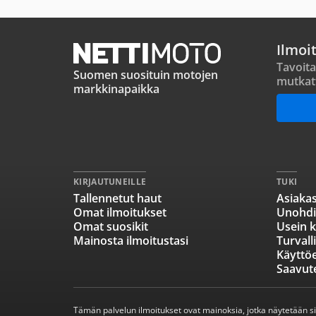
Ilmoi
Tavoita
Suomen suosituin motojen
mutkat
markkinapaikka
KIRJAUTUNEILLE
TUKI
Tallennetut haut
Asiakas
Omat ilmoitukset
Unohdi
Omat suosikit
Usein k
Mainosta ilmoitustasi
Turvall
Käyttö
Saavut
Tämän palvelun ilmoitukset ovat mainoksia, jotka näytetään s