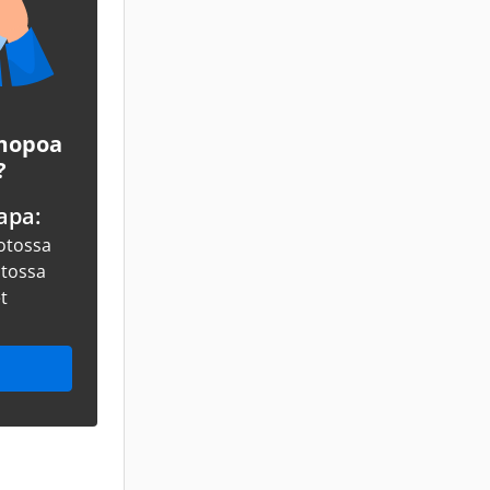
 mopoa
?
apa:
otossa
otossa
et