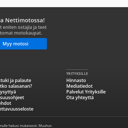
ta Nettimotossa!
t eniten ostajia ja teet
tomat motokaupat.
Myy motosi
YRITYKSILLE
tuki ja palaute
Hinnasto
tko salasanan?
Mediatiedot
ysyttyä
Palvelut Yrityksille
isuusohjeet
Ota yhteyttä
ehdot
ettavuusseloste
inulle hakusi mukaisesti. Muuhun