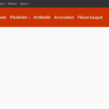
aani
Rekkari
Baana
keet
Pikalinkit
Artikkelit
Arvostelut
Fiksut kaupat