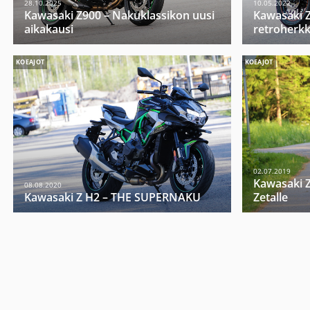
28.10.2025
10.05.2022
Kawasaki Z900 – Nakuklassikon uusi
Kawasaki 
aikakausi
retroherk
KOEAJOT
KOEAJOT
02.07.2019
Kawasaki Z
08.08.2020
Kawasaki Z H2 – THE SUPERNAKU
Zetalle