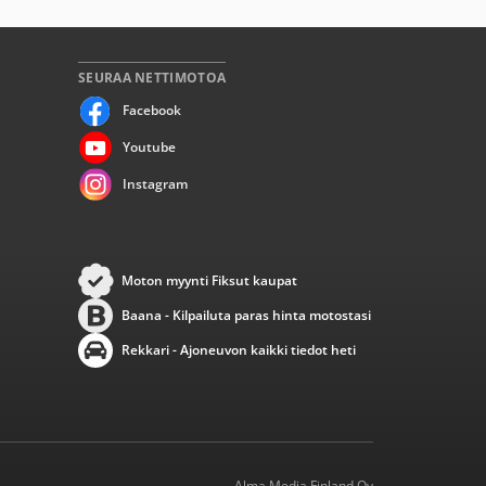
SEURAA NETTIMOTOA
Facebook
Youtube
Instagram
Moton myynti Fiksut kaupat
Baana - Kilpailuta paras hinta motostasi
Rekkari - Ajoneuvon kaikki tiedot heti
Alma Media Finland Oy