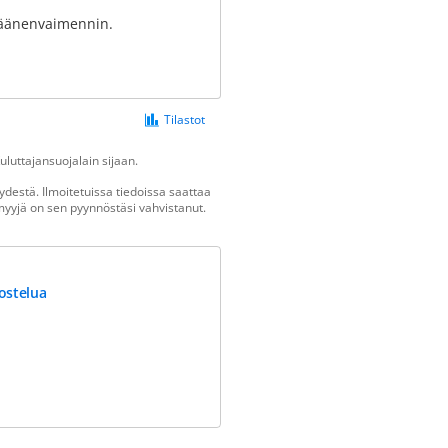
 äänenvaimennin.
Tilastot
luttajansuojalain sijaan.
destä. Ilmoitetuissa tiedoissa saattaa
n myyjä on sen pyynnöstäsi vahvistanut.
ostelua