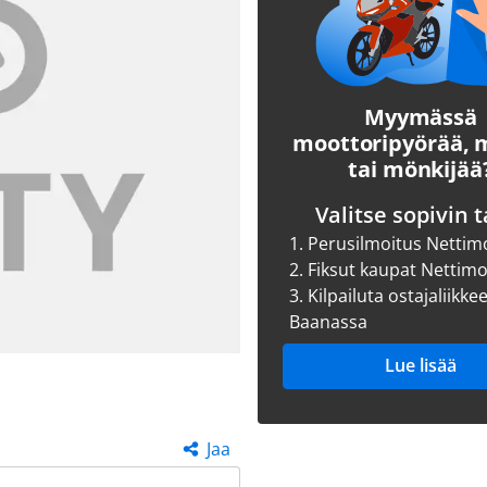
Myymässä
moottoripyörää,
tai mönkijää
Valitse sopivin t
1.
Perusilmoitus Nettim
2.
Fiksut kaupat Nettim
3.
Kilpailuta ostajaliikke
Baanassa
Lue lisää
Jaa