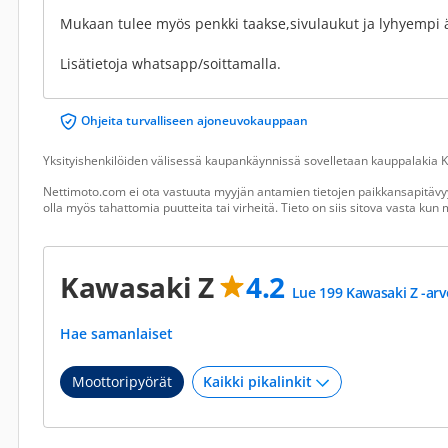
Mukaan tulee myös penkki taakse,sivulaukut ja lyhyempi
Lisätietoja whatsapp/soittamalla.
Ohjeita turvalliseen ajoneuvokauppaan
Yksityishenkilöiden välisessä kaupankäynnissä sovelletaan kauppalakia Ku
Nettimoto.com ei ota vastuuta myyjän antamien tietojen paikkansapitävyy
olla myös tahattomia puutteita tai virheitä. Tieto on siis sitova vasta ku
Kawasaki Z
4.2
Lue 199 Kawasaki Z -arv
Hae samanlaiset
Moottoripyörät