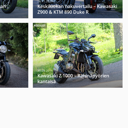
26.11.2020
kan
Keskiluokan nakuvertailu – Kawasaki
Z900 & KTM 890 Duke R
KOEAJOT
30.08.2016
a
Kawasaki Z 1000 – Rähinäpyörien
kantaisä