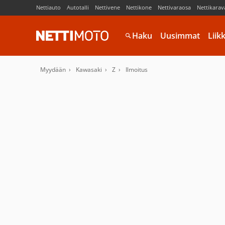
Nettiauto
Autotalli
Nettivene
Nettikone
Nettivaraosa
Nettikarav
Haku
Uusimmat
Liik
Myydään
Kawasaki
Z
Ilmoitus