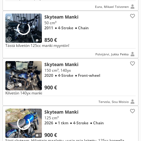
Eura, Mikael Toivonen
Skyteam Manki
50 cm³
2011
● 4-Stroke
● Chain
850 €
2
Tästä kilvetön 125cc manki myyntiin!
Polvijärvi, Jukka Pekka
Skyteam Manki
150 cm³, 140yx
2020
● 4-Stroke
● Front-wheel
900 €
Kilvetön 140yx manki
Tervola, Sisu Moisio
Skyteam Manki
125 cm³
2026
● 1 tkm
● 4-Stroke
● Chain
900 €
8
Siisti skyteam. Hiljattain maalattu, uusia osia laitettu. 125cc koneella.