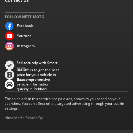
Contact us
FOLLOW NETTIMOTO
Facebook
Youtube
Instagram
Sell securely with Smart
sales
Bid offers to get the best
price for your vehicle in
Baana
Get comprehensive
vehicle information
quickly in Rekkari
The sales ads in this service are paid ads, shown to you based on your
searches. You can affect other, targeted advertising through your cookie
settings.
Alma Media Finland Oy