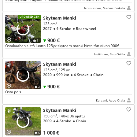
Nousiainen, Markus Poikela
UPDATED 72H
Skyteam Manki
125 cm³
2027
● 4-Stroke
● Rear-wheel
900 €
11
Ostakaahan siittä luotto 125yx skyteam manki hinta tän viikon 900€
Huittinen, Sisu Ortila
Skyteam Manki
125 cm³, 125 yx
2020
● 999 km
● 4-Stroke
● Chain
900 €
2
Osta pois
Kajaani, Aapo Ojala
Skyteam Manki
150 cm³, 140yx 0h ajettu
2009
● 4-Stroke
● Chain
1 000 €
6