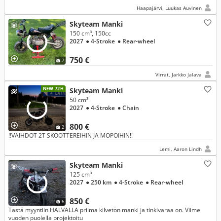
Haapajärvi, Luukas Auvinen
Skyteam Manki
150 cm³, 150cc
2027
● 4-Stroke
● Rear-wheel
750 €
7
Virrat, Jarkko Jalava
NEW 72H
Skyteam Manki
50 cm³
2027
● 4-Stroke
● Chain
800 €
2
!!VAIHDOT 2T SKOOTTEREIHIN JA MOPOIHIN!!
Lemi, Aaron Lindh
Skyteam Manki
125 cm³
2027
● 250 km
● 4-Stroke
● Rear-wheel
850 €
6
Tästä myyntiin HALVALLA priima kilvetön manki ja tinkivaraa on. Viime
vuoden puolella projektoitu