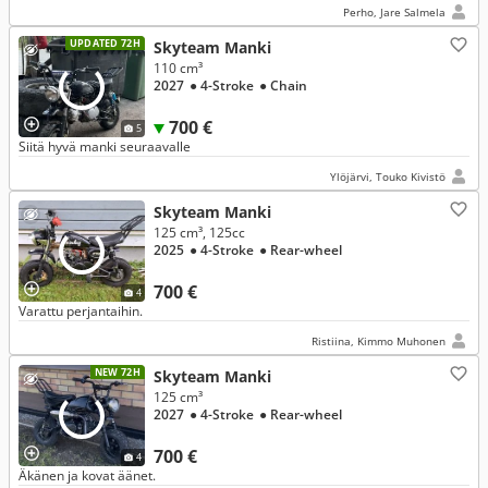
Perho, Jare Salmela
UPDATED 72H
Skyteam Manki
110 cm³
2027
● 4-Stroke
● Chain
700 €
5
Siitä hyvä manki seuraavalle
Ylöjärvi, Touko Kivistö
Skyteam Manki
125 cm³, 125cc
2025
● 4-Stroke
● Rear-wheel
700 €
4
Varattu perjantaihin.
Ristiina, Kimmo Muhonen
NEW 72H
Skyteam Manki
125 cm³
2027
● 4-Stroke
● Rear-wheel
700 €
4
Äkänen ja kovat äänet.