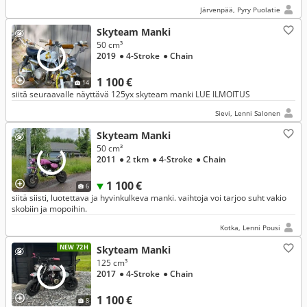
Järvenpää, Pyry Puolatie
Skyteam Manki
50 cm³
2019
● 4-Stroke
● Chain
1 100 €
14
siitä seuraavalle näyttävä 125yx skyteam manki LUE ILMOITUS
Sievi, Lenni Salonen
Skyteam Manki
50 cm³
2011
● 2 tkm
● 4-Stroke
● Chain
1 100 €
6
siitä siisti, luotettava ja hyvinkulkeva manki. vaihtoja voi tarjoo suht vakio
skobiin ja mopoihin.
Kotka, Lenni Pousi
NEW 72H
Skyteam Manki
125 cm³
2017
● 4-Stroke
● Chain
1 100 €
8