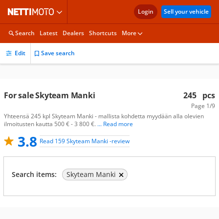
Login
Sell your vehicle
Search
Latest
Dealers
Shortcuts
More
Edit
Save search
For sale Skyteam Manki
245
pcs
Page
1/9
Yhteensä 245 kpl Skyteam Manki - mallista kohdetta myydään alla olevien
ilmoitusten kautta 500 € - 3 800 €.
... Read more
3.8
Read 159 Skyteam Manki -review
Search items:
Skyteam Manki