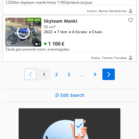
125lifan skyteam manki hinta 1100/järkevä tarjous
Iisalmi, Renne Kämäräinen
NEW 24H
Skyteam Manki
50 cm³
2022
● 7 tkm
● 4-Stroke
● Chain
1 100 €
6
Tästä perusmanki esim. ensimopoksi.
Nokia, Temme Toivakka
1
2
3
...
9
Edit Search