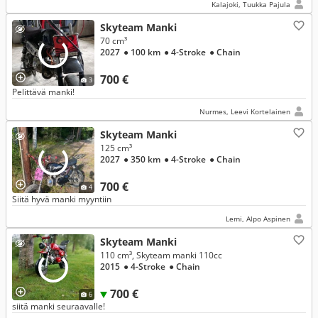
Kalajoki, Tuukka Pajula
Skyteam Manki
70 cm³
2027
● 100 km
● 4-Stroke
● Chain
700 €
3
Pelittävä manki!
Nurmes, Leevi Kortelainen
Skyteam Manki
125 cm³
2027
● 350 km
● 4-Stroke
● Chain
700 €
4
Siitä hyvä manki myyntiin
Lemi, Alpo Aspinen
Skyteam Manki
110 cm³, Skyteam manki 110cc
2015
● 4-Stroke
● Chain
700 €
6
siitä manki seuraavalle!