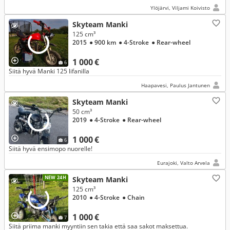
Ylöjärvi, Viljami Koivisto
Skyteam Manki
125 cm³
2015
● 900 km
● 4-Stroke
● Rear-wheel
1 000 €
6
Siitä hyvä Manki 125 lifanilla
Haapavesi, Paulus Jantunen
Skyteam Manki
50 cm³
2019
● 4-Stroke
● Rear-wheel
1 000 €
6
Siitä hyvä ensimopo nuorelle!
Eurajoki, Valto Arvela
NEW 24H
Skyteam Manki
125 cm³
2010
● 4-Stroke
● Chain
1 000 €
7
Siitä priima manki myyntiin sen takia että saa sakot maksettua.