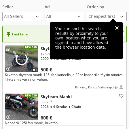
Seller
Ad
Order by
All Sellers
You can sort the search
results by proximity to your
Fast lane
Want more visibility to your ad?
own location when you are
signed in and have allowed
the browser location data.
NEW 24H
Skyteam Manki
125 cm³
2000
● 4-Stroke
● Chain
500 €
6
Kilvetön skyteam manki 125lifan koneella ja 22pz kaasarilla.täysin toimiva.
Tinkaamis varaa on vähän.
Parkano, Konsta Vahantapohja
NEW 72H
Skyteam Manki
50 cm³
2026
● 4-Stroke
● Chain
600 €
Näppärä 125lifan manki, kilvetön