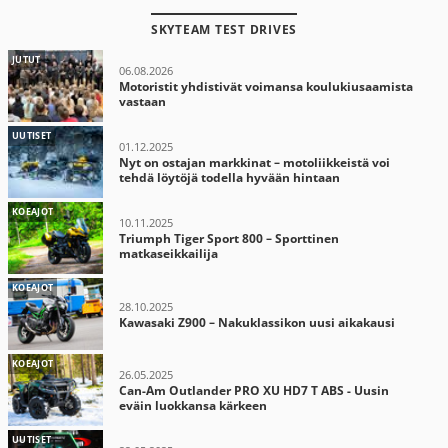
SKYTEAM TEST DRIVES
JUTUT
06.08.2026
Motoristit yhdistivät voimansa koulukiusaamista
vastaan
UUTISET
01.12.2025
Nyt on ostajan markkinat – motoliikkeistä voi
tehdä löytöjä todella hyvään hintaan
KOEAJOT
10.11.2025
Triumph Tiger Sport 800 – Sporttinen
matkaseikkailija
KOEAJOT
28.10.2025
Kawasaki Z900 – Nakuklassikon uusi aikakausi
KOEAJOT
26.05.2025
Can-Am Outlander PRO XU HD7 T ABS - Uusin
eväin luokkansa kärkeen
UUTISET