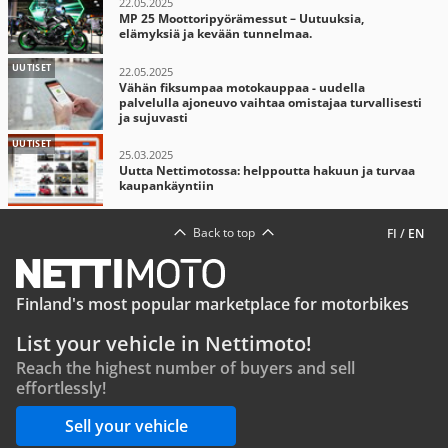
22.05.2025
MP 25 Moottoripyörämessut – Uutuuksia,
elämyksiä ja kevään tunnelmaa.
UUTISET
22.05.2025
Vähän fiksumpaa motokauppaa - uudella
palvelulla ajoneuvo vaihtaa omistajaa turvallisesti
ja sujuvasti
UUTISET
25.03.2025
Uutta Nettimotossa: helppoutta hakuun ja turvaa
kaupankäyntiin
Back to top
FI
/
EN
Finland's most popular marketplace for motorbikes
List your vehicle in Nettimoto!
Reach the highest number of buyers and sell
effortlessly!
Sell your vehicle