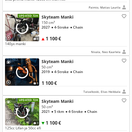
Paimio, Matias Laurila
UPDATED 72H
Skyteam Manki
150 cm³
2027
● 4-Stroke
● Chain
1 100 €
4
140yx manki
Nivala, Neo Kaarlela
Skyteam Manki
50 cm³
2019
● 4-Stroke
● Chain
1 100 €
8
Taivalkoski, Elias Heikkala
UPDATED 72H
Skyteam Manki
50 cm³
2021
● 5 tkm
● 4-Stroke
● Chain
1 100 €
9
125cc Lifan ja 50cc efi