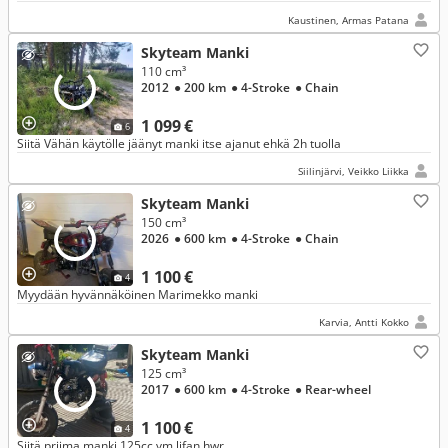
Kaustinen, Armas Patana
Skyteam Manki
110 cm³
2012
● 200 km
● 4-Stroke
● Chain
1 099 €
6
Siitä Vähän käytölle jäänyt manki itse ajanut ehkä 2h tuolla
Siilinjärvi, Veikko Liikka
Skyteam Manki
150 cm³
2026
● 600 km
● 4-Stroke
● Chain
1 100 €
4
Myydään hyvännäköinen Marimekko manki
Karvia, Antti Kokko
Skyteam Manki
125 cm³
2017
● 600 km
● 4-Stroke
● Rear-wheel
1 100 €
4
Siitä priima manki 125cc vm lifan hwr