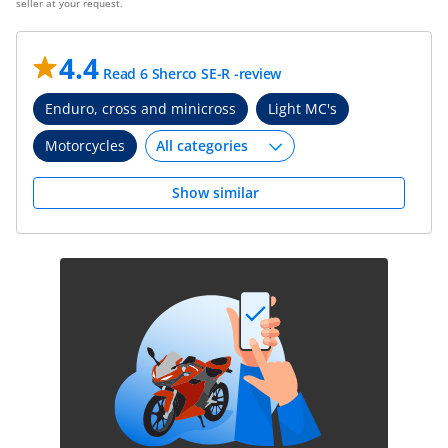
seller at your request.
4.4
Read 6 Sherco SE-R -review
Enduro, cross and minicross
Light MC's
Motorcycles
Show similar