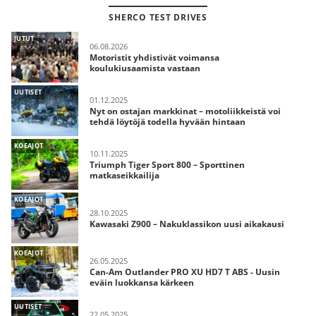
SHERCO TEST DRIVES
JUTUT
06.08.2026
Motoristit yhdistivät voimansa
koulukiusaamista vastaan
UUTISET
01.12.2025
Nyt on ostajan markkinat – motoliikkeistä voi
tehdä löytöjä todella hyvään hintaan
KOEAJOT
10.11.2025
Triumph Tiger Sport 800 – Sporttinen
matkaseikkailija
KOEAJOT
28.10.2025
Kawasaki Z900 – Nakuklassikon uusi aikakausi
KOEAJOT
26.05.2025
Can-Am Outlander PRO XU HD7 T ABS - Uusin
eväin luokkansa kärkeen
UUTISET
22.05.2025