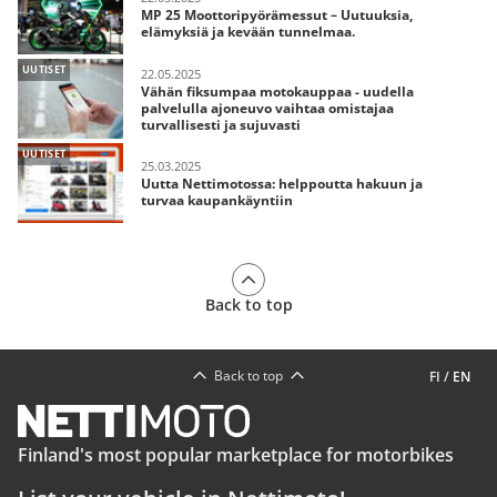
MP 25 Moottoripyörämessut – Uutuuksia,
elämyksiä ja kevään tunnelmaa.
UUTISET
22.05.2025
Vähän fiksumpaa motokauppaa - uudella
palvelulla ajoneuvo vaihtaa omistajaa
turvallisesti ja sujuvasti
UUTISET
25.03.2025
Uutta Nettimotossa: helppoutta hakuun ja
turvaa kaupankäyntiin
Back to top
Back to top
FI
/
EN
Finland's most popular marketplace for motorbikes