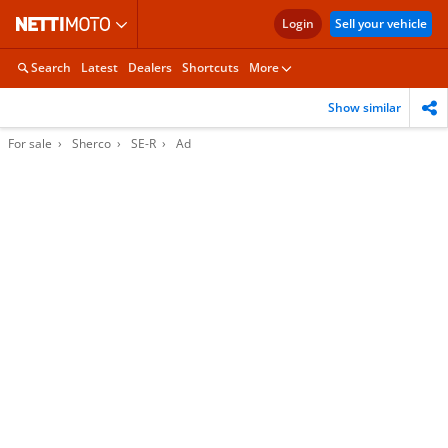
Login
Sell your vehicle
Search
Latest
Dealers
Shortcuts
More
Show similar
For sale
Sherco
SE-R
Ad