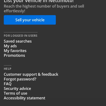
List your vehicle in Nettimoto!
Reach the highest number of buyers and sell
effortlessly!
Sell your vehicle
FOR LOGGED IN USERS
Saved searches
My ads
My favorites
Promotions
HELP
Customer support & feedback
Forgot password?
FAQ
Security advice
Terms of use
Accessibility statement