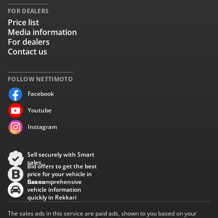
FOR DEALERS
Price list
Media information
For dealers
Contact us
FOLLOW NETTIMOTO
Facebook
Youtube
Instagram
Sell securely with Smart
sales
Bid offers to get the best
price for your vehicle in
Baana
Get comprehensive
vehicle information
quickly in Rekkari
The sales ads in this service are paid ads, shown to you based on your