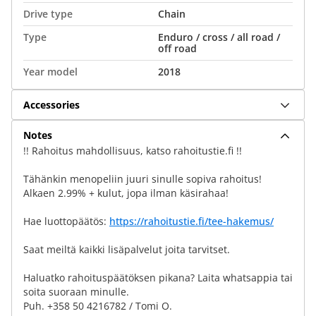
Drive type
Chain
Type
Enduro / cross / all road /
off road
Year model
2018
Accessories
Notes
!! Rahoitus mahdollisuus, katso rahoitustie.fi !!
Tähänkin menopeliin juuri sinulle sopiva rahoitus!
Alkaen 2.99% + kulut, jopa ilman käsirahaa!
Hae luottopäätös:
https://rahoitustie.fi/tee-hakemus/
Saat meiltä kaikki lisäpalvelut joita tarvitset.
Haluatko rahoituspäätöksen pikana? Laita whatsappia tai
soita suoraan minulle.
Puh. +358 50 4216782 / Tomi O.