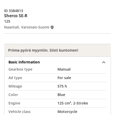
ID 3384813
Sherco SE-R
125
Naantali, Varsinais-Suomi
Priima pyörä myyntiin. Siisti kuntoinen!
Basic information
Gearbox type
Manual
Ad type
For sale
Mileage
575 h
Color
Blue
Engine
125 cm³, 2-Stroke
Vehicle class
Motorcycle