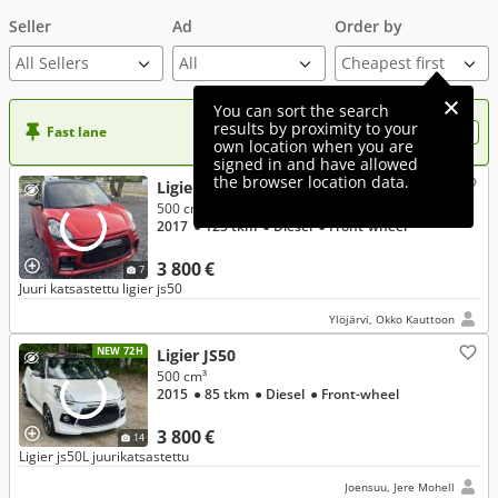
Seller
Ad
Order by
All Sellers
You can sort the search
results by proximity to your
Fast lane
Want more visibility to your ad?
own location when you are
signed in and have allowed
the browser location data.
Ligier JS50
500 cm³
2017
● 123 tkm
● Diesel
● Front-wheel
3 800 €
7
Juuri katsastettu ligier js50
Ylöjärvi, Okko Kauttoon
NEW 72H
Ligier JS50
500 cm³
2015
● 85 tkm
● Diesel
● Front-wheel
3 800 €
14
Ligier js50L juurikatsastettu
Joensuu, Jere Mohell