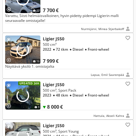
7 700 €
22
Varattu, Siisti helmiäisvalkoinen, hyvin pidetty pidempi Ligierin malli
seuraavalle omistajalle!
Nurmijärvi, Minea Stjerbakoff
Ligier JS50
500 cm³
2022
● 72 tkm
● Diesel
● Front-wheel
7 999 €
16
Näyttävä yksilö 1. omistajalta
Lapua, Emil Saarenpää
UPDATED 24H
Ligier JS50
500 cm³, Sport Pack
2023
● 48 tkm
● Diesel
● Front-wheel
8 000 €
8
Hattula, Akseli Kahra
Ligier JS50
500 cm³, Sport Young