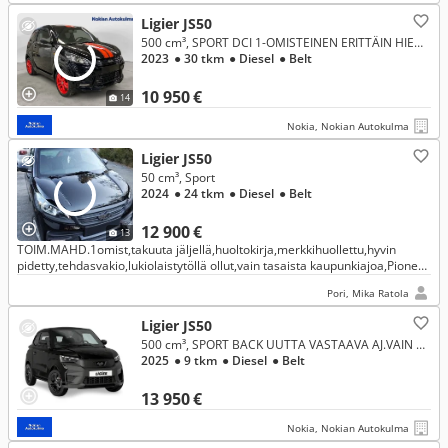
Ligier JS50
500 cm³, SPORT DCI 1-OMISTEINEN ERITTÄIN HIENOKUNTOINEN AJ. VAIN 30 TKM TARKASTI HUOLLETTU RAHOITUS ILMAN KÄ
2023
● 30 tkm
● Diesel
● Belt
10 950 €
14
Nokia, Nokian Autokulma
Ligier JS50
50 cm³, Sport
2024
● 24 tkm
● Diesel
● Belt
12 900 €
13
TOIM.MAHD.1omist,takuuta jäljellä,huoltokirja,merkkihuollettu,hyvin
pidetty,tehdasvakio,lukiolaistytöllä ollut,vain tasaista kaupunkiajoa,Pioneer
Bluetooth radio, Lohkolämmitin,2 renkaat aluvanteilla
Pori, Mika Ratola
Ligier JS50
500 cm³, SPORT BACK UUTTA VASTAAVA AJ.VAIN 9 TKM TOIMISTOMAKSU 380€ HIENOKUNTOINEN RAHOITUS ILMAN KÄSIRAHAA.
2025
● 9 tkm
● Diesel
● Belt
13 950 €
Nokia, Nokian Autokulma