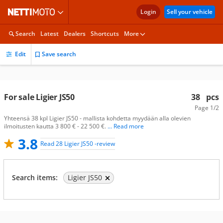
Login
Sell your vehicle
Search
Latest
Dealers
Shortcuts
More
Edit
Save search
For sale Ligier JS50
38
pcs
Page
1/2
Yhteensä 38 kpl Ligier JS50 - mallista kohdetta myydään alla olevien
ilmoitusten kautta 3 800 € - 22 500 €.
... Read more
3.8
Read 28 Ligier JS50 -review
Search items:
Ligier JS50