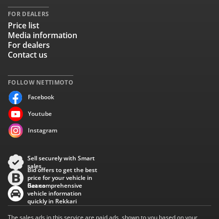
FOR DEALERS
Price list
Media information
For dealers
Contact us
FOLLOW NETTIMOTO
Facebook
Youtube
Instagram
Sell securely with Smart
sales
Bid offers to get the best
price for your vehicle in
Baana
Get comprehensive
vehicle information
quickly in Rekkari
The sales ads in this service are paid ads, shown to you based on your