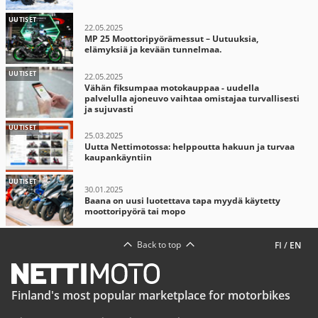
UUTISET
22.05.2025
MP 25 Moottoripyörämessut – Uutuuksia,
elämyksiä ja kevään tunnelmaa.
UUTISET
22.05.2025
Vähän fiksumpaa motokauppaa - uudella
palvelulla ajoneuvo vaihtaa omistajaa turvallisesti
ja sujuvasti
UUTISET
25.03.2025
Uutta Nettimotossa: helppoutta hakuun ja turvaa
kaupankäyntiin
UUTISET
30.01.2025
Baana on uusi luotettava tapa myydä käytetty
moottoripyörä tai mopo
Back to top
FI
/
EN
Finland's most popular marketplace for motorbikes