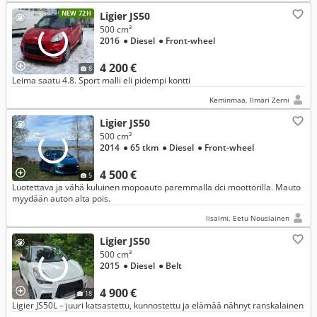
NEW 72H
Ligier JS50
500 cm³
2016
● Diesel
● Front-wheel
4 200 €
8
Leima saatu 4.8. Sport malli eli pidempi kontti
Keminmaa, Ilmari Zerni
Ligier JS50
500 cm³
2014
● 65 tkm
● Diesel
● Front-wheel
4 500 €
5
Luotettava ja vähä kuluinen mopoauto paremmalla dci moottorilla. Mauto
myydään auton alta pois.
Iisalmi, Eetu Nousiainen
Ligier JS50
500 cm³
2015
● Diesel
● Belt
4 900 €
18
Ligier JS50L – juuri katsastettu, kunnostettu ja elämää nähnyt ranskalainen