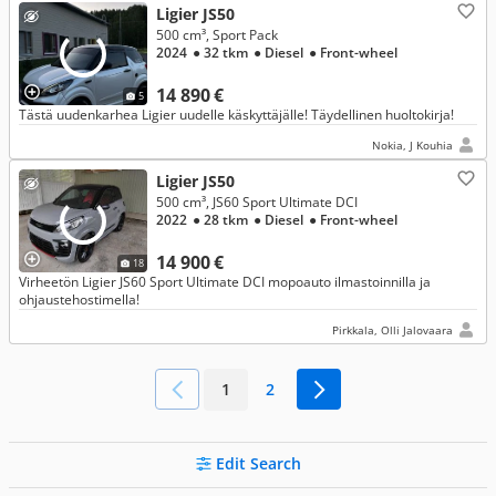
Ligier JS50
500 cm³, Sport Pack
2024
● 32 tkm
● Diesel
● Front-wheel
14 890 €
5
Tästä uudenkarhea Ligier uudelle käskyttäjälle! Täydellinen huoltokirja!
Nokia, J Kouhia
Ligier JS50
500 cm³, JS60 Sport Ultimate DCI
2022
● 28 tkm
● Diesel
● Front-wheel
14 900 €
18
Virheetön Ligier JS60 Sport Ultimate DCI mopoauto ilmastoinnilla ja
ohjaustehostimella!
Pirkkala, Olli Jalovaara
1
2
Edit Search