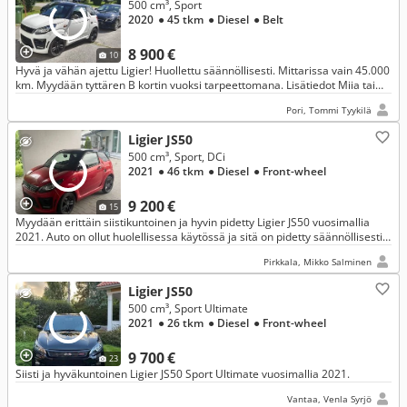
500 cm³, Sport
2020
● 45 tkm
● Diesel
● Belt
8 900 €
10
Hyvä ja vähän ajettu Ligier! Huollettu säännöllisesti. Mittarissa vain 45.000
km. Myydään tyttären B kortin vuoksi tarpeettomana. Lisätiedot Miia tai
Tommi Tyykilä, puh. 050-522 6233, 0400- 708 819
Pori, Tommi Tyykilä
Ligier JS50
500 cm³, Sport, DCi
2021
● 46 tkm
● Diesel
● Front-wheel
9 200 €
15
Myydään erittäin siistikuntoinen ja hyvin pidetty Ligier JS50 vuosimallia
2021. Auto on ollut huolellisessa käytössä ja sitä on pidetty säännöllisesti
kunnossa.
Pirkkala, Mikko Salminen
Ligier JS50
500 cm³, Sport Ultimate
2021
● 26 tkm
● Diesel
● Front-wheel
9 700 €
23
Siisti ja hyväkuntoinen Ligier JS50 Sport Ultimate vuosimallia 2021.
Vantaa, Venla Syrjö