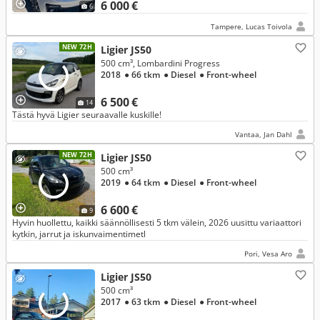
6 000 €
6
Tampere, Lucas Toivola
NEW 72H
Ligier JS50
500 cm³, Lombardini Progress
2018
● 66 tkm
● Diesel
● Front-wheel
6 500 €
14
Tästä hyvä Ligier seuraavalle kuskille!
Vantaa, Jan Dahl
NEW 72H
Ligier JS50
500 cm³
2019
● 64 tkm
● Diesel
● Front-wheel
6 600 €
9
Hyvin huollettu, kaikki säännöllisesti 5 tkm välein, 2026 uusittu variaattori
kytkin, jarrut ja iskunvaimentimetl
Pori, Vesa Aro
Ligier JS50
500 cm³
2017
● 63 tkm
● Diesel
● Front-wheel