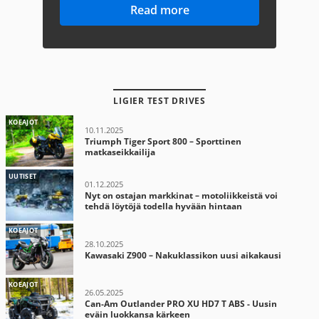
Read more
LIGIER TEST DRIVES
KOEAJOT
10.11.2025
Triumph Tiger Sport 800 – Sporttinen
matkaseikkailija
UUTISET
01.12.2025
Nyt on ostajan markkinat – motoliikkeistä voi
tehdä löytöjä todella hyvään hintaan
KOEAJOT
28.10.2025
Kawasaki Z900 – Nakuklassikon uusi aikakausi
KOEAJOT
26.05.2025
Can-Am Outlander PRO XU HD7 T ABS - Uusin
eväin luokkansa kärkeen