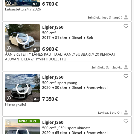
6 700 €
11
katsastettu 24.7.2026
Seinäjoki, Jose Sillanpää
Ligier JS50
500 cm³
2017
● 81 tkm
● Diesel
● Belt
6 900 €
5
ÄÄNIERISTETTY LÄHES KAUTTAALTAAN // SUBBARI // 2X RENKAAT
ALUVANTEILLA // HYVIN HUOLLETTU
Seinäjoki, Sari Suokko
Ligier JS50
500 cm³, sport young
2020
● 80 tkm
● Diesel
● Front-wheel
7 350 €
6
Hieno yksilö!
Loviisa, Eetu Olli
UPDATED 24H
Ligier JS50
500 cm³, JS50L sport ultimate
2020
● 65 tkm
● Diesel
● Front-wheel