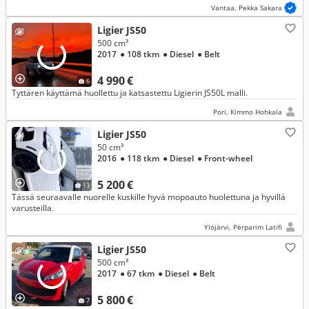
Vantaa, Pekka Sakara
Ligier JS50
500 cm³
2017
● 108 tkm
● Diesel
● Belt
4 990 €
6
Tyttären käyttämä huollettu ja katsastettu Ligierin JS50L malli.
Pori, Kimmo Hohkala
Ligier JS50
50 cm³
2016
● 118 tkm
● Diesel
● Front-wheel
5 200 €
13
Tässä seuraavalle nuorelle kuskille hyvä mopoauto huolettuna ja hyvillä
varusteilla.
Ylöjärvi, Përparim Latifi
Ligier JS50
500 cm³
2017
● 67 tkm
● Diesel
● Belt
5 800 €
7