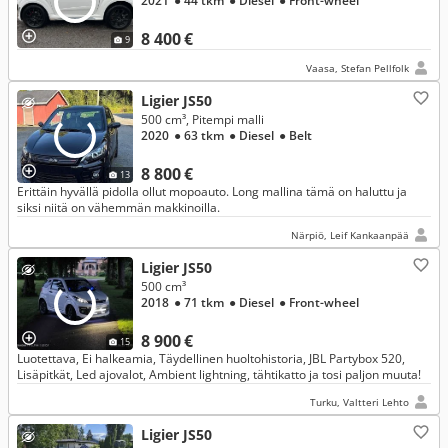
2021
● 44 tkm
● Diesel
● Front-wheel
8 400 €
9
Vaasa, Stefan Pellfolk
Ligier JS50
500 cm³, Pitempi malli
2020
● 63 tkm
● Diesel
● Belt
8 800 €
13
Erittäin hyvällä pidolla ollut mopoauto. Long mallina tämä on haluttu ja
siksi niitä on vähemmän makkinoilla.
Närpiö, Leif Kankaanpää
Ligier JS50
500 cm³
2018
● 71 tkm
● Diesel
● Front-wheel
8 900 €
15
Luotettava, Ei halkeamia, Täydellinen huoltohistoria, JBL Partybox 520,
Lisäpitkät, Led ajovalot, Ambient lightning, tähtikatto ja tosi paljon muuta!
Turku, Valtteri Lehto
Ligier JS50