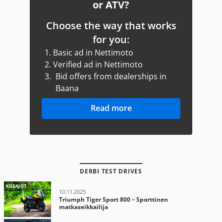
or ATV?
Choose the way that works
for you:
1.
Basic ad in Nettimoto
2.
Verified ad in Nettimoto
3.
Bid offers from dealerships in
Baana
Read more
DERBI TEST DRIVES
KOEAJOT
10.11.2025
Triumph Tiger Sport 800 – Sporttinen
matkaseikkailija