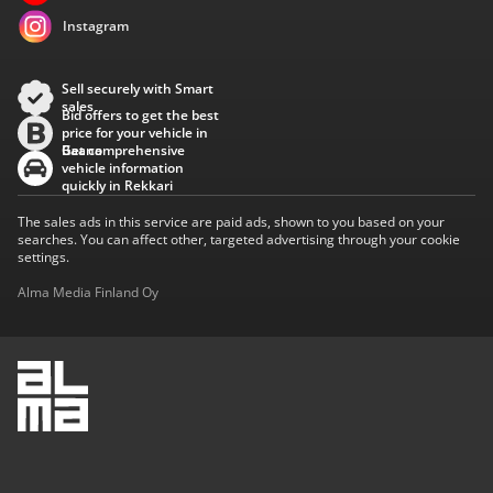
Instagram
Sell securely with Smart
sales
Bid offers to get the best
price for your vehicle in
Baana
Get comprehensive
vehicle information
quickly in Rekkari
The sales ads in this service are paid ads, shown to you based on your
searches. You can affect other, targeted advertising through your cookie
settings.
Alma Media Finland Oy