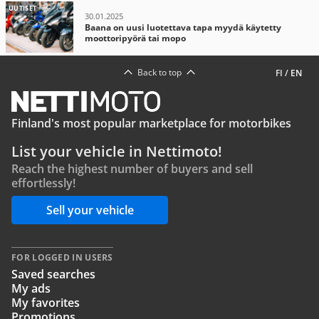
UUTISET
30.01.2025
Baana on uusi luotettava tapa myydä käytetty
moottoripyörä tai mopo
Back to top
FI
/
EN
Finland's most popular marketplace for motorbikes
List your vehicle in Nettimoto!
Reach the highest number of buyers and sell
effortlessly!
Sell your vehicle
FOR LOGGED IN USERS
Saved searches
My ads
My favorites
Promotions