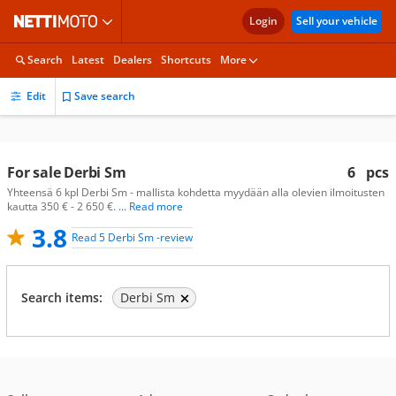
Login
Sell your vehicle
Search
Latest
Dealers
Shortcuts
More
Edit
Save search
For sale Derbi Sm
6
pcs
Yhteensä 6 kpl Derbi Sm - mallista kohdetta myydään alla olevien ilmoitusten
kautta 350 € - 2 650 €.
... Read more
3.8
Read 5 Derbi Sm -review
Search items:
Derbi Sm