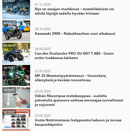
UUTISET
01.12.2025
Nyt on ostajan markkinat – motoliikkeistä voi
tehdä löytöjä todella hyvään hintaan
KOEAJOT
28.10.2025
Kawasaki Z900 – Nakuklassikon uusi aikakausi
KOEAJOT
26.05.2025
Can-Am Outlander PRO XU HD7 T ABS - Uusin
eväin luokkansa kärkeen
UUTISET
22.05.2025
MP 25 Moottoripyörämessut – Uutuuksia,
elämyksiä ja kevään tunnelmaa.
UUTISET
22.05.2025
Vähän fiksumpaa motokauppaa - uudella
palvelulla ajoneuvo vaihtaa omistajaa turvallisesti
ja sujuvasti
UUTISET
25.03.2025
Uutta Nettimotossa: helppoutta hakuun ja turvaa
kaupankäyntiin