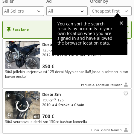
Seller
Ad
Order by
All Sellers
You can sort the search
results by proximity to your
Fast lane
Want more visibility to your ad?
own location when you are
signed in and have allowed
the browser location data.
Derbi Sm
125 cm³
2012
● 24 tkm
● 4-Stroke
● Chain
350 €
Siitä jollekin korjettavaksi 125 derbi Myyn esnkoilla!! Jossain kohtaan laitan
kuvan enskoil
Parikkala, Christian Pöllänen
Derbi Sm
150 cm³, 125
2010
● 4-Stroke
● Chain
700 €
4
Siitä seuraavalle derbi sm 150cc bashan koneella
Turku, Vleron Namani