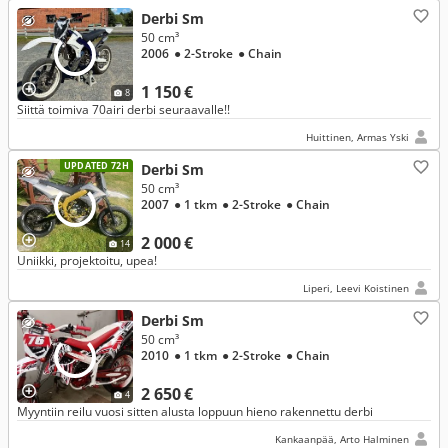
Derbi Sm
50 cm³
2006
● 2-Stroke
● Chain
1 150 €
8
Siittä toimiva 70airi derbi seuraavalle!!
Huittinen, Armas Yski
UPDATED 72H
Derbi Sm
50 cm³
2007
● 1 tkm
● 2-Stroke
● Chain
2 000 €
14
Uniikki, projektoitu, upea!
Liperi, Leevi Koistinen
Derbi Sm
50 cm³
2010
● 1 tkm
● 2-Stroke
● Chain
2 650 €
4
Myyntiin reilu vuosi sitten alusta loppuun hieno rakennettu derbi
Kankaanpää, Arto Halminen