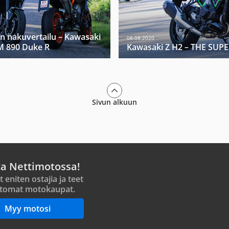
n nakuvertailu – Kawasaki
08.08.2020
M 890 Duke R
Kawasaki Z H2 – THE SU
Sivun alkuun
ta Nettimotossa!
t eniten ostajia ja teet
tomat motokaupat.
Myy motosi