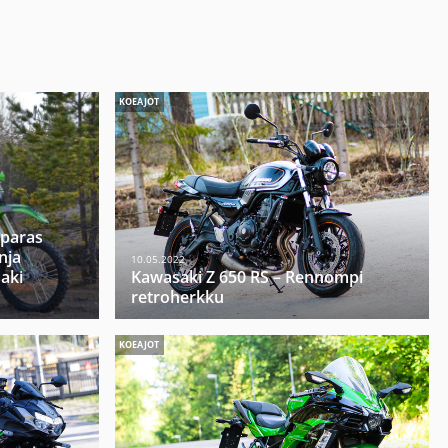
KOEAJOT
 paras
nja
10.05.2022
aki
Kawasaki Z 650 RS – Rennompi
retroherkku
KOEAJOT