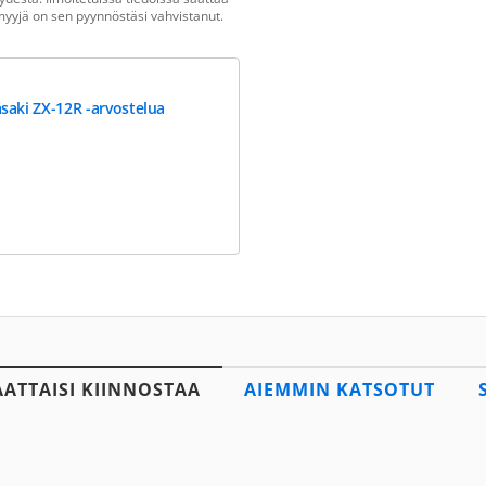
n myyjä on sen pyynnöstäsi vahvistanut.
saki ZX-12R -arvostelua
AATTAISI KIINNOSTAA
AIEMMIN KATSOTUT