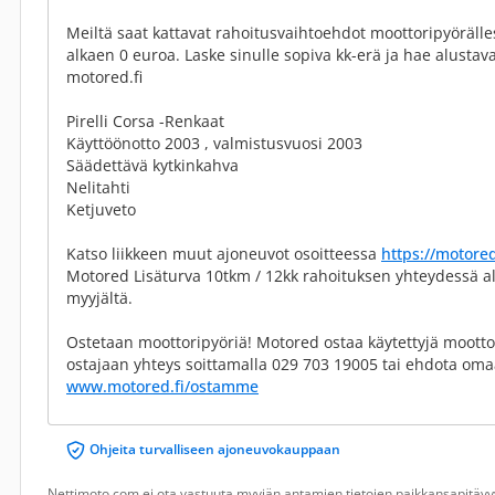
Meiltä saat kattavat rahoitusvaihtoehdot moottoripyörälle
alkaen 0 euroa. Laske sinulle sopiva kk-erä ja hae alustav
motored.fi
Pirelli Corsa -Renkaat
Käyttöönotto 2003 , valmistusvuosi 2003
Säädettävä kytkinkahva
Nelitahti
Ketjuveto
Katso liikkeen muut ajoneuvot osoitteessa
https://motored
Motored Lisäturva 10tkm / 12kk rahoituksen yhteydessä alk
myyjältä.
Ostetaan moottoripyöriä! Motored ostaa käytettyjä moottor
ostajaan yhteys soittamalla 029 703 19005 tai ehdota oma
www.motored.fi/ostamme
Ohjeita turvalliseen ajoneuvokauppaan
Nettimoto.com ei ota vastuuta myyjän antamien tietojen paikkansapitävyy