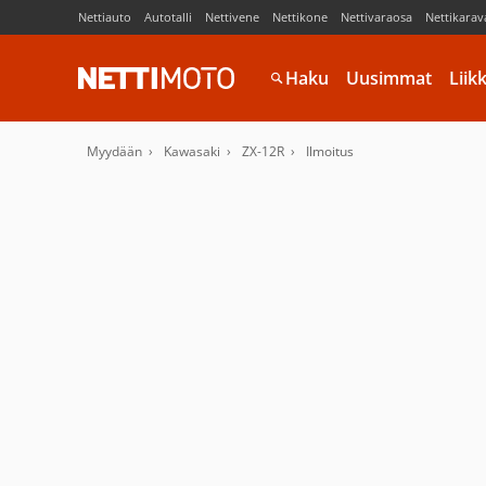
Nettiauto
Autotalli
Nettivene
Nettikone
Nettivaraosa
Nettikarav
Haku
Uusimmat
Liik
Myydään
Kawasaki
ZX-12R
Ilmoitus