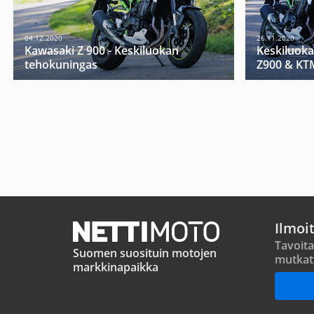
04.12.2020
26.11.2020
Kawasaki Z 900 - Keskiluokan
Keskiluoka
tehokuningas
Z900 & KT
Ilmoi
Tavoita
Suomen suosituin motojen
mutkat
markkinapaikka