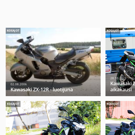
KOEAJOT
KOEAJOT
28.10.2025
Kawasaki Z
02.08.2006
Kawasaki ZX-12R - luotijuna
aikakausi
KOEAJOT
KOEAJOT