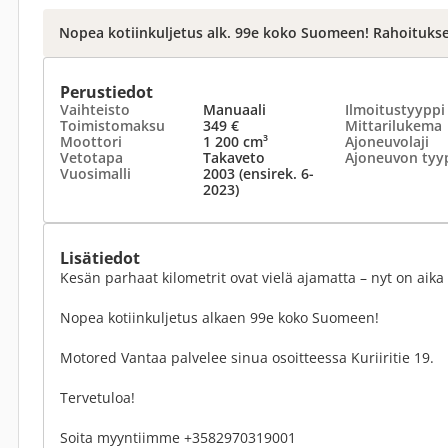
Nopea kotiinkuljetus alk. 99e koko Suomeen! Rahoitukse
Perustiedot
Vaihteisto
Manuaali
Ilmoitustyyppi
Toimistomaksu
349 €
Mittarilukema
Moottori
1 200 cm³
Ajoneuvolaji
Vetotapa
Takaveto
Ajoneuvon tyy
Vuosimalli
2003 (ensirek. 6-
2023)
Lisätiedot
Kesän parhaat kilometrit ovat vielä ajamatta – nyt on aik
Nopea kotiinkuljetus alkaen 99e koko Suomeen!
Motored Vantaa palvelee sinua osoitteessa Kuriiritie 19.
Tervetuloa!
Soita myyntiimme +3582970319001