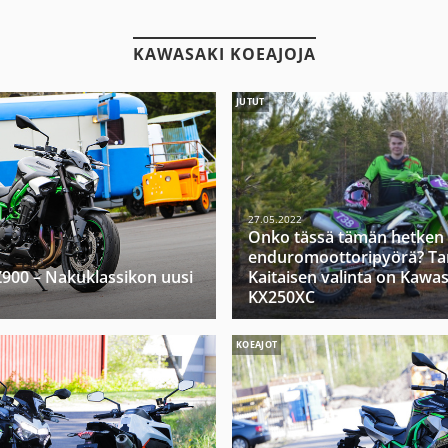
KAWASAKI KOEAJOJA
JUTUT
27.05.2022
Onko tässä tämän hetken
enduromoottoripyörä? Ta
900 – Nakuklassikon uusi
Kaitaisen valinta on Kawas
KX250XC
KOEAJOT