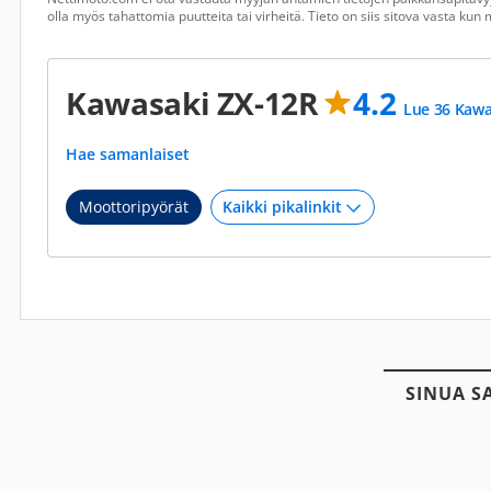
olla myös tahattomia puutteita tai virheitä. Tieto on siis sitova vasta ku
Kawasaki ZX-12R
4.2
Lue 36 Kawa
Hae samanlaiset
Moottoripyörät
SINUA S