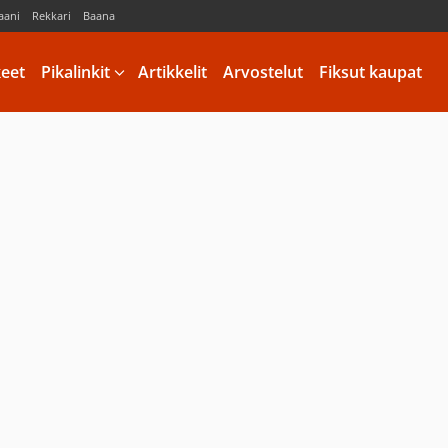
aani
Rekkari
Baana
keet
Pikalinkit
Artikkelit
Arvostelut
Fiksut kaupat