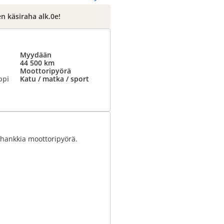
n käsiraha alk.0e!
Myydään
44 500 km
Moottoripyörä
ppi
Katu / matka / sport
a hankkia moottoripyörä.