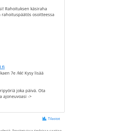
si! Rahoituksen käsiraha
a rahoituspäätös osoitteessa
.fi
aen 7e /kk! Kysy lisää
ipyöriä joka päivä. Ota
a ajoneuvoasi ->
Tilastot
destä. Ilmoitetuissa tiedoissa saattaa