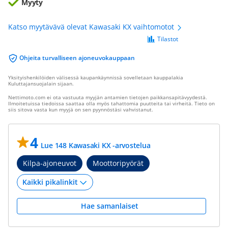
Myyty
Katso myytävävä olevat Kawasaki KX vaihtomotot
Tilastot
Ohjeita turvalliseen ajoneuvokauppaan
Yksityishenkilöiden välisessä kaupankäynnissä sovelletaan kauppalakia
Kuluttajansuojalain sijaan.
Nettimoto.com ei ota vastuuta myyjän antamien tietojen paikkansapitävyydestä.
Ilmoitetuissa tiedoissa saattaa olla myös tahattomia puutteita tai virheitä. Tieto on
siis sitova vasta kun myyjä on sen pyynnöstäsi vahvistanut.
4
Lue 148 Kawasaki KX -arvostelua
Kilpa-ajoneuvot
Moottoripyörät
Hae samanlaiset