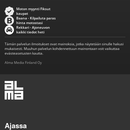
Moton myynti Fiksut
kaupat
Baana - Kilpailuta paras
hinta motostasi
Rekkari - Ajoneuvon
kaikki tiedot heti
Tämän palvelun ilmoitukset ovat mainoksia, jotka näytetään sinulle hakusi
mukaisesti. Muuhun palvelun kohdennettuun mainontaan voit vaikuttaa
evästeasetusten kautta.
Alma Media Finland Oy