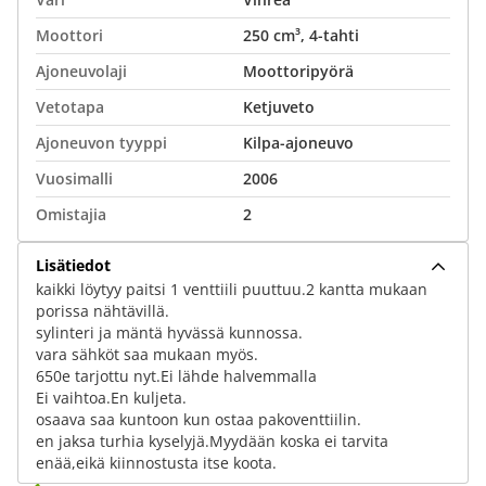
Moottori
250 cm³, 4-tahti
Ajoneuvolaji
Moottoripyörä
Vetotapa
Ketjuveto
Ajoneuvon tyyppi
Kilpa-ajoneuvo
Vuosimalli
2006
Omistajia
2
Lisätiedot
kaikki löytyy paitsi 1 venttiili puuttuu.2 kantta mukaan
porissa nähtävillä.
sylinteri ja mäntä hyvässä kunnossa.
vara sähköt saa mukaan myös.
650e tarjottu nyt.Ei lähde halvemmalla
Ei vaihtoa.En kuljeta.
osaava saa kuntoon kun ostaa pakoventtiilin.
en jaksa turhia kyselyjä.Myydään koska ei tarvita
enää,eikä kiinnostusta itse koota.