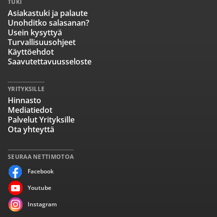
TUKI
Asiakastuki ja palaute
Unohditko salasanan?
Usein kysyttyä
Turvallisuusohjeet
Käyttöehdot
Saavutettavuusseloste
YRITYKSILLE
Hinnasto
Mediatiedot
Palvelut Yrityksille
Ota yhteyttä
SEURAA NETTIMOTOA
Facebook
Youtube
Instagram