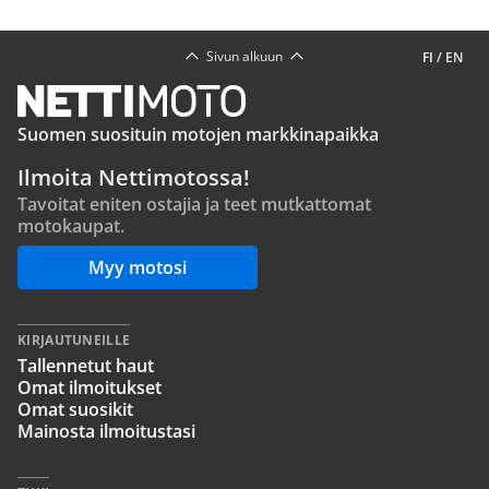
Sivun alkuun
FI
/
EN
Suomen suosituin motojen markkinapaikka
Ilmoita Nettimotossa!
Tavoitat eniten ostajia ja teet mutkattomat
motokaupat.
Myy motosi
KIRJAUTUNEILLE
Tallennetut haut
Omat ilmoitukset
Omat suosikit
Mainosta ilmoitustasi