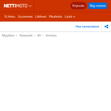
Kirjaudu
Myy motosi
Haku
Uusimmat
Liikkeet
Pikalinkit
Lisää
Hae samanlaiset
Myydään
Kawasaki
KX
Ilmoitus