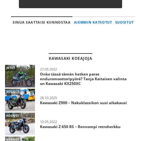
SINUA SAATTAISI KIINNOSTAA
AIEMMIN KATSOTUT
SUOSITUT
KAWASAKI KOEAJOJA
JUTUT
27.05.2022
Onko tässä tämän hetken paras
enduromoottoripyörä? Tanja Kaitaisen valinta
on Kawasaki KX250XC
KOEAJOT
28.10.2025
Kawasaki Z900 – Nakuklassikon uusi aikakausi
KOEAJOT
10.05.2022
Kawasaki Z 650 RS – Rennompi retroherkku
KOEAJOT