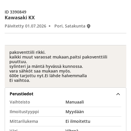
ID 3390849
Kawasaki KX
Päivitetty 01.07.2026
Pori, Satakunta
pakoventtiili rikki.
kaikki muut varaosat mukaan,paitsi pakoventtiili
puuttuu.
sylinteri ja mäntä hyvässä kunnossa.
vara sähköt saa mukaan myös.
600e tarjottu nyt.Ei lähde halvemmalla
Ei vaihtoa.
Perustiedot
Vaihteisto
Manuaali
Ilmoitustyyppi
Myydään
Mittarilukema
Ei ilmoitettu
Väri
Vihreä