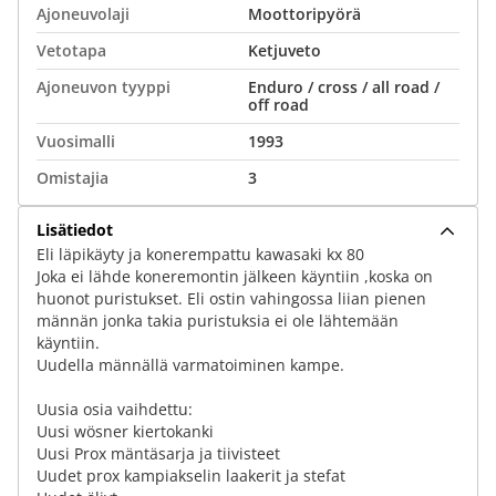
Ajoneuvolaji
Moottoripyörä
Vetotapa
Ketjuveto
Ajoneuvon tyyppi
Enduro / cross / all road /
off road
Vuosimalli
1993
Omistajia
3
Lisätiedot
Eli läpikäyty ja konerempattu kawasaki kx 80
Joka ei lähde koneremontin jälkeen käyntiin ,koska on
huonot puristukset. Eli ostin vahingossa liian pienen
männän jonka takia puristuksia ei ole lähtemään
käyntiin.
Uudella männällä varmatoiminen kampe.
Uusia osia vaihdettu:
Uusi wösner kiertokanki
Uusi Prox mäntäsarja ja tiivisteet
Uudet prox kampiakselin laakerit ja stefat