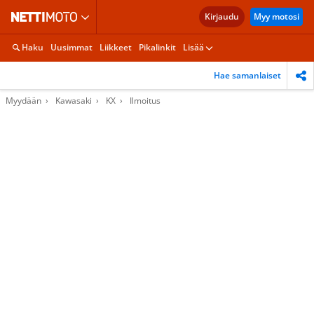
Kirjaudu
Myy motosi
Haku
Uusimmat
Liikkeet
Pikalinkit
Lisää
Hae samanlaiset
Myydään
Kawasaki
KX
Ilmoitus