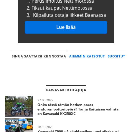
1.
Perusilmoitus Nettimotossa
2.
Fiksut kaupat Nettimotossa
3.
Kilpailuta ostajaliikkeet Baanassa
Lue lisää
SINUA SAATTAISI KIINNOSTAA
AIEMMIN KATSOTUT
SUOSITUT
KAWASAKI KOEAJOJA
JUTUT
27.05.2022
Onko tässä tämän hetken paras
enduromoottoripyörä? Tanja Kaitaisen valinta
on Kawasaki KX250XC
KOEAJOT
28.10.2025
Kawasaki Z900 – Nakuklassikon uusi aikakausi