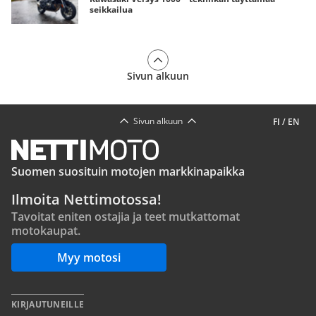
seikkailua
Sivun alkuun
Sivun alkuun
FI
/
EN
Suomen suosituin motojen markkinapaikka
Ilmoita Nettimotossa!
Tavoitat eniten ostajia ja teet mutkattomat
motokaupat.
Myy motosi
KIRJAUTUNEILLE