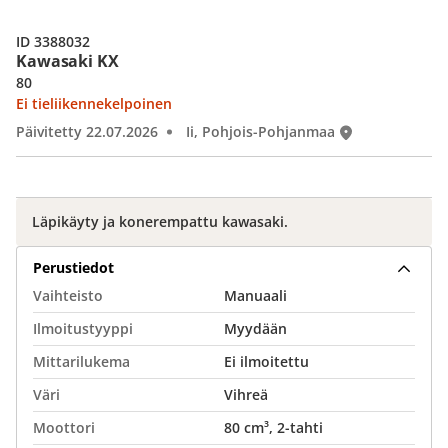
ID 3388032
Kawasaki KX
80
Ei tieliikennekelpoinen
Päivitetty 22.07.2026
Ii, Pohjois-Pohjanmaa
Läpikäyty ja konerempattu kawasaki.
Perustiedot
Vaihteisto
Manuaali
Ilmoitustyyppi
Myydään
Mittarilukema
Ei ilmoitettu
Väri
Vihreä
Moottori
80 cm³, 2-tahti