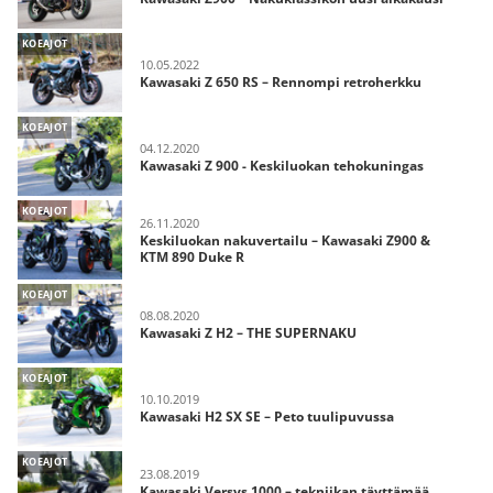
KOEAJOT
10.05.2022
Kawasaki Z 650 RS – Rennompi retroherkku
KOEAJOT
04.12.2020
Kawasaki Z 900 - Keskiluokan tehokuningas
KOEAJOT
26.11.2020
Keskiluokan nakuvertailu – Kawasaki Z900 &
KTM 890 Duke R
KOEAJOT
08.08.2020
Kawasaki Z H2 – THE SUPERNAKU
KOEAJOT
10.10.2019
Kawasaki H2 SX SE – Peto tuulipuvussa
KOEAJOT
23.08.2019
Kawasaki Versys 1000 – tekniikan täyttämää