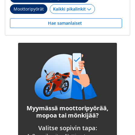
Moottoripyörät
Hae samanlaiset
Myymässä moottoripyörää,
mopoa tai mönkijää?
Valitse sopivin tapa: