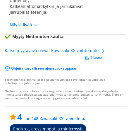
Uudet öljyt
Katkeamattomat kytkin ja jarrukahvat
Jarrupalat eteen ja...
Näytä lisää
Myyty Nettimoton kautta
Katso myytävävä olevat Kawasaki KX vaihtomotot
Tilastot
Ohjeita turvalliseen ajoneuvokauppaan
Yksityishenkilöiden välisessä kaupankäynnissä sovelletaan kauppalakia
Kuluttajansuojalain sijaan.
Nettimoto.com ei ota vastuuta myyjän antamien tietojen paikkansapitävyydestä.
Ilmoitetuissa tiedoissa saattaa olla myös tahattomia puutteita tai virheitä. Tieto on
siis sitova vasta kun myyjä on sen pyynnöstäsi vahvistanut.
4
Lue 148 Kawasaki KX -arvostelua
Endurot, crossimopot ja minicrossit