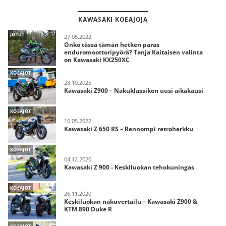
KAWASAKI KOEAJOJA
JUTUT
27.05.2022
Onko tässä tämän hetken paras
enduromoottoripyörä? Tanja Kaitaisen valinta
on Kawasaki KX250XC
KOEAJOT
28.10.2025
Kawasaki Z900 – Nakuklassikon uusi aikakausi
KOEAJOT
10.05.2022
Kawasaki Z 650 RS – Rennompi retroherkku
KOEAJOT
04.12.2020
Kawasaki Z 900 - Keskiluokan tehokuningas
KOEAJOT
26.11.2020
Keskiluokan nakuvertailu – Kawasaki Z900 &
KTM 890 Duke R