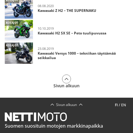
KOEAJOT
08.08.2020
Kawasaki Z H2 – THE SUPERNAKU
KOEAJOT
10.10.2019
Kawasaki H2 SX SE – Peto tuulipuvussa
KOEAJOT
23.08.2019
Kawasaki Versys 1000 – tekniikan täyttämää
seikkailua
Sivun alkuun
Sivun alkuun
FI
/
EN
Suomen suosituin motojen markkinapaikka