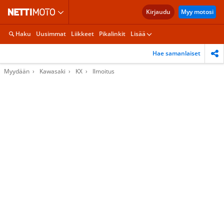
Kirjaudu
Myy motosi
Haku
Uusimmat
Liikkeet
Pikalinkit
Lisää
Hae samanlaiset
Myydään
Kawasaki
KX
Ilmoitus