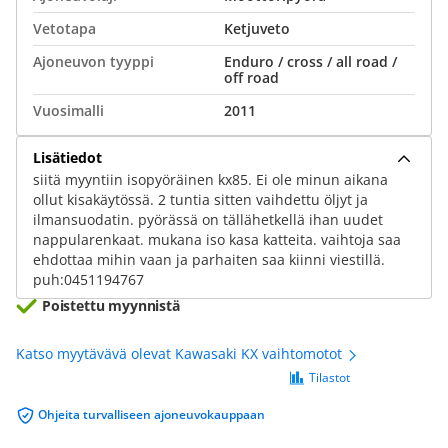
Vetotapa
Ketjuveto
Ajoneuvon tyyppi
Enduro / cross / all road /
off road
Vuosimalli
2011
Lisätiedot
siitä myyntiin isopyöräinen kx85. Ei ole minun aikana
ollut kisakäytössä. 2 tuntia sitten vaihdettu öljyt ja
ilmansuodatin. pyörässä on tällähetkellä ihan uudet
nappularenkaat. mukana iso kasa katteita. vaihtoja saa
ehdottaa mihin vaan ja parhaiten saa kiinni viestillä.
puh:0451194767
Poistettu myynnistä
Katso myytävävä olevat Kawasaki KX vaihtomotot
Tilastot
Ohjeita turvalliseen ajoneuvokauppaan