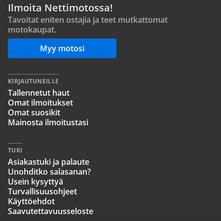
Ilmoita Nettimotossa!
Tavoitat eniten ostajia ja teet mutkattomat
motokaupat.
Myy motosi
KIRJAUTUNEILLE
Tallennetut haut
Omat ilmoitukset
Omat suosikit
Mainosta ilmoitustasi
TUKI
Asiakastuki ja palaute
Unohditko salasanan?
Usein kysyttyä
Turvallisuusohjeet
Käyttöehdot
Saavutettavuusseloste