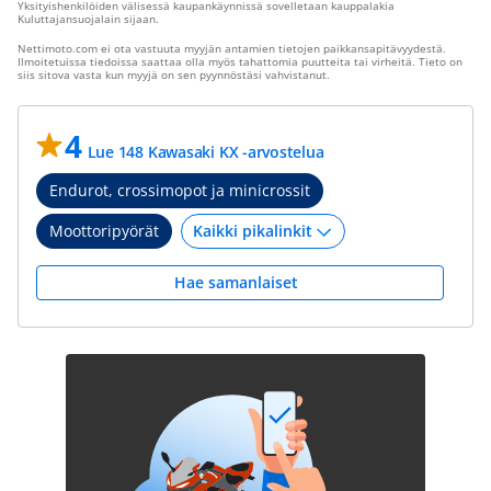
Yksityishenkilöiden välisessä kaupankäynnissä sovelletaan kauppalakia
Kuluttajansuojalain sijaan.
Nettimoto.com ei ota vastuuta myyjän antamien tietojen paikkansapitävyydestä.
Ilmoitetuissa tiedoissa saattaa olla myös tahattomia puutteita tai virheitä. Tieto on
siis sitova vasta kun myyjä on sen pyynnöstäsi vahvistanut.
4
Lue 148 Kawasaki KX -arvostelua
Endurot, crossimopot ja minicrossit
Moottoripyörät
Hae samanlaiset