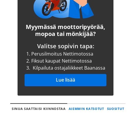
Myymässä moottoripyörää,
mopoa tai mönkijää?
Valitse sopivin tapa:
1.
Perusilmoitus Nettimotossa
2.
Fiksut kaupat Nettimotossa
3.
Kilpailuta ostajaliikkeet Baanassa
Lue lisää
SINUA SAATTAISI KIINNOSTAA
AIEMMIN KATSOTUT
SUOSITUT