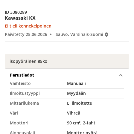
ID 3380289
Kawasaki KX
Ei tieliikennekelpoinen
Päivitetty 25.06.2026
Sauvo, Varsinais-Suomi
isopyöräinen 85kx
Perustiedot
Vaihteisto
Manuaali
Ilmoitustyyppi
Myydään
Mittarilukema
Ei ilmoitettu
Väri
Vihreä
Moottori
90 cm³, 2-tahti
Ajoneuvolaji
Moottoripyörä