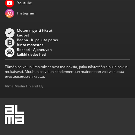
Youtube
Instagram
Moton myynti Fiksut
kaupat
Baana - Kilpailuta paras
hinta motostasi
Rekkari - Ajoneuvon
kaikki tiedot heti
Tämän palvelun ilmoitukset ovat mainoksia, jotka näytetään sinulle hakusi
mukaisesti. Muuhun palvelun kohdennettuun mainontaan voit vaikuttaa
evästeasetusten kautta.
Alma Media Finland Oy