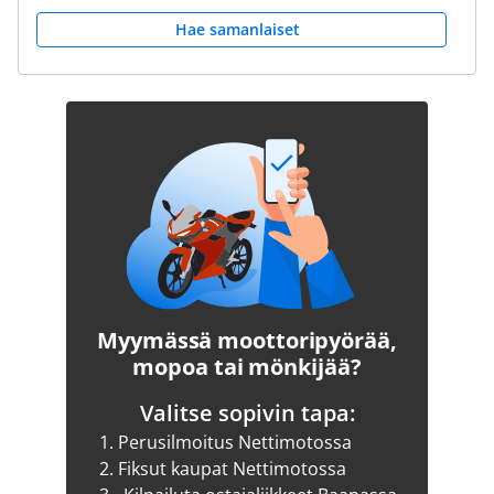
Hae samanlaiset
Myymässä moottoripyörää,
mopoa tai mönkijää?
Valitse sopivin tapa:
1.
Perusilmoitus Nettimotossa
2.
Fiksut kaupat Nettimotossa