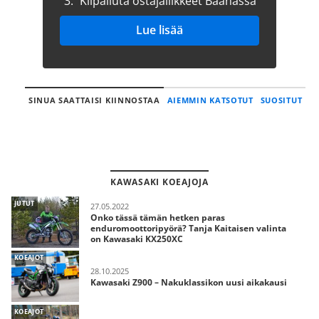
3.
Kilpailuta ostajaliikkeet Baanassa
Lue lisää
SINUA SAATTAISI KIINNOSTAA
AIEMMIN KATSOTUT
SUOSITUT
KAWASAKI KOEAJOJA
JUTUT
27.05.2022
Onko tässä tämän hetken paras
enduromoottoripyörä? Tanja Kaitaisen valinta
on Kawasaki KX250XC
KOEAJOT
28.10.2025
Kawasaki Z900 – Nakuklassikon uusi aikakausi
KOEAJOT