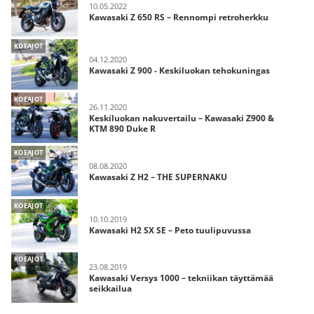
10.05.2022
Kawasaki Z 650 RS – Rennompi retroherkku
KOEAJOT
04.12.2020
Kawasaki Z 900 - Keskiluokan tehokuningas
KOEAJOT
26.11.2020
Keskiluokan nakuvertailu – Kawasaki Z900 &
KTM 890 Duke R
KOEAJOT
08.08.2020
Kawasaki Z H2 – THE SUPERNAKU
KOEAJOT
10.10.2019
Kawasaki H2 SX SE – Peto tuulipuvussa
KOEAJOT
23.08.2019
Kawasaki Versys 1000 – tekniikan täyttämää
seikkailua