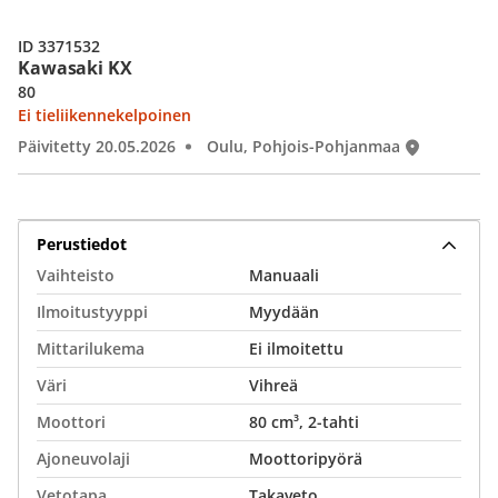
ID 3371532
Kawasaki KX
80
Ei tieliikennekelpoinen
Päivitetty 20.05.2026
Oulu, Pohjois-Pohjanmaa
Perustiedot
Vaihteisto
Manuaali
Ilmoitustyyppi
Myydään
Mittarilukema
Ei ilmoitettu
Väri
Vihreä
Moottori
80 cm³, 2-tahti
Ajoneuvolaji
Moottoripyörä
Vetotapa
Takaveto