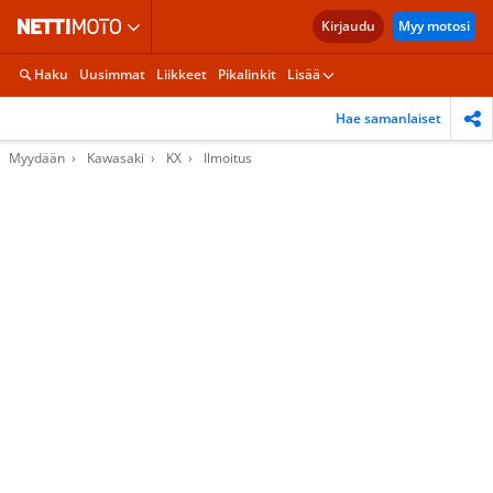
Kirjaudu
Myy motosi
Haku
Uusimmat
Liikkeet
Pikalinkit
Lisää
Hae samanlaiset
Myydään
Kawasaki
KX
Ilmoitus