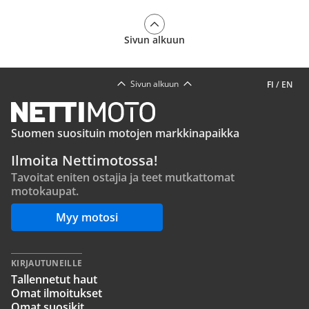
Sivun alkuun
Sivun alkuun
FI
/
EN
Suomen suosituin motojen markkinapaikka
Ilmoita Nettimotossa!
Tavoitat eniten ostajia ja teet mutkattomat
motokaupat.
Myy motosi
KIRJAUTUNEILLE
Tallennetut haut
Omat ilmoitukset
Omat suosikit