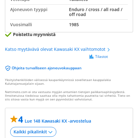
Ajoneuvon tyyppi
Enduro / cross / all road /
off road
Vuosimalli
1985
Poistettu myynnistä
Katso myytävävä olevat Kawasaki KX vaihtomotot
Tilastot
Ohjeita turvalliseen ajoneuvokauppaan
Yksityishenkilöiden välisessä kaupankäynnissä sovelletaan kauppalakia
Kuluttajansuojalain sijaan.
Nettimoto.com ei ota vastuuta myyjän antamien tietojen paikkansapitävyydestä.
Ilmoitetuissa tiedoissa saattaa olla myös tahattomia puutteita tai virheitä. Tieto on
siis sitova vasta kun myyjä on sen pyynnöstäsi vahvistanut.
4
Lue 148 Kawasaki KX -arvostelua