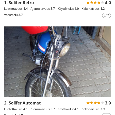
1. Solifer Retro
4.0
Luotettavuus
4.4
Ajomukavuus
3.7
Käyttökulut
4.0
Kokonaisuus
4.2
Varustelu
3.7
25
2. Solifer Automat
3.9
Luotettavuus
4.1
Ajomukavuus
3.7
Käyttökulut
4.1
Kokonaisuus
3.9