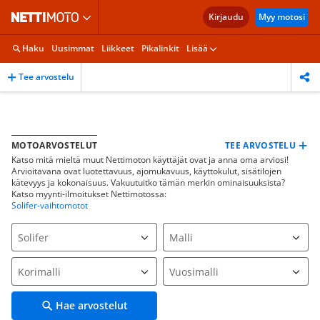
Kirjaudu
Myy motosi
Haku
Uusimmat
Liikkeet
Pikalinkit
Lisää
Tee arvostelu
TEE ARVOSTELU
MOTOARVOSTELUT
Katso mitä mieltä muut Nettimoton käyttäjät ovat ja anna oma arviosi!
Arvioitavana ovat luotettavuus, ajomukavuus, käyttokulut, sisätilojen
kätevyys ja kokonaisuus. Vakuutuitko tämän merkin ominaisuuksista?
Katso myynti-ilmoitukset Nettimotossa:
Solifer-vaihtomotot
Hae arvostelut