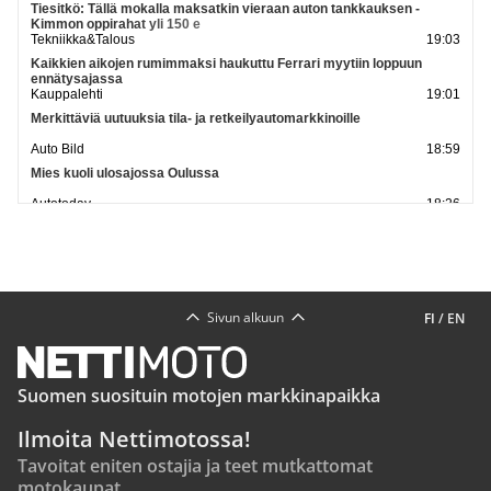
Tiesitkö: Tällä mokalla maksatkin vieraan auton tankkauksen -
Kimmon oppirahat yli 150 e
Tekniikka&Talous
19:03
Kaikkien aikojen rumimmaksi haukuttu Ferrari myytiin loppuun
ennätysajassa
Kauppalehti
19:01
Merkittäviä uutuuksia tila- ja retkeilyautomarkkinoille
Auto Bild
18:59
Mies kuoli ulosajossa Oulussa
Autotoday
18:26
Tässä Paganin autossa jopa pultit ja öljytikku ovat hienompia kuin
mitään, mitä todennäköisesti omistat
Tekniikan Maailma
18:21
Katso lisää uutisia
Sivun alkuun
FI
/
EN
Suomen suosituin motojen markkinapaikka
Ilmoita Nettimotossa!
Tavoitat eniten ostajia ja teet mutkattomat
motokaupat.