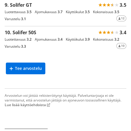
9. Solifer GT
3.5
Luotettavuus
3.5
Ajomukavuus
3.7
Käyttökulut
3.5
Kokonaisuus
3.5
12
Varustelu
3.1
10. Solifer 50S
3.4
Luotettavuus
3.2
Ajomukavuus
3.4
Käyttökulut
3.9
Kokonaisuus
3.2
10
Varustelu
3.3
Tee arvostelu
Arvostelun voi jättää rekisteröitynyt käyttäjä. Palveluntarjoaja ei ole
varmistanut, että arvostelun jättäjä on ajoneuvon tosiasiallinen käyttäjä.
Lue lisää käyttöehdoista