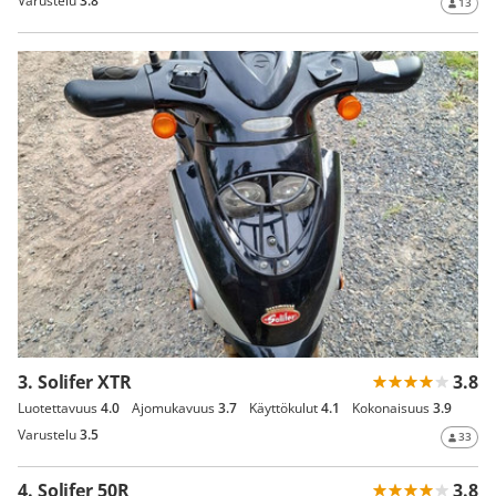
Varustelu
3.8
13
3. Solifer XTR
3.8
Luotettavuus
4.0
Ajomukavuus
3.7
Käyttökulut
4.1
Kokonaisuus
3.9
Varustelu
3.5
33
4. Solifer 50R
3.8