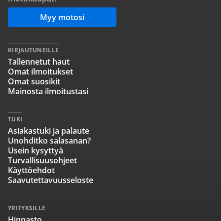
Myy motosi
KIRJAUTUNEILLE
Tallennetut haut
Omat ilmoitukset
Omat suosikit
Mainosta ilmoitustasi
TUKI
Asiakastuki ja palaute
Unohditko salasanan?
Usein kysyttyä
Turvallisuusohjeet
Käyttöehdot
Saavutettavuusseloste
YRITYKSILLE
Hinnasto