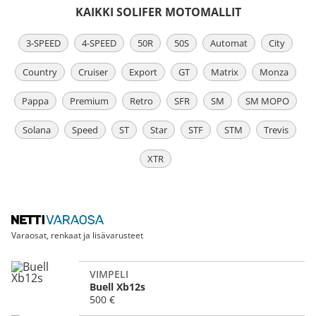
KAIKKI SOLIFER MOTOMALLIT
3-SPEED
4-SPEED
50R
50S
Automat
City
Country
Cruiser
Export
GT
Matrix
Monza
Pappa
Premium
Retro
SFR
SM
SM MOPO
Solana
Speed
ST
Star
STF
STM
Trevis
XTR
Varaosat, renkaat ja lisävarusteet
VIMPELI
Buell Xb12s
500 €