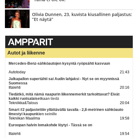
Olivia Dunnen, 23, kuvista kiusallinen paljastus:
”Et näytä”
Autot ja liikenne
Mercedes-Benz-sähköautojen kysyntä ryöpsähti kasvuun
Autotoday
21:43
Jalkapallon supertähti sai Audin lahjaksi - Nyt se on myynnissä
Suomessa
Iltalehti
20:16
Tiedätkö, mitä nämä naapurin liikennemerkit tarkoittavat? Eivät
kaikki ruotsalaisetkaan tiedä
Tekniikka&Talous
20:04
Smart #2 paljastettiin yllättävällä tavalla - 2,8-metrinen sähköauto
ilmestyi kaupunkien seinille
Tekniikan Maailma
19:58
Euroopan halvin lomakohde löytyi - Tässä se on
Iltalehti
19:54