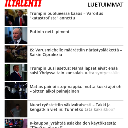
LUETUIMMAT
Trumpin puolueessa kaaos – Varoitus
"katastrofista" annettu
Putinin netti pimeni
IS: Varusmiehelle määrättiin närästys­lääkettä –
Saikin Cipralexia
Trumpin uusi asetus: Nämä lapset eivät enää
saisi Yhdysvaltain kansalaisuutta syntyessään
Matias painoi stop-nappia, mutta kuski ajoi ohi
– Sitten alkoi painajainen
Nuori ryöstettiin väki­valtaisesti – Takki ja
kengätkin vietiin: Tunnetko tätä kaksikkoa?
K-kauppa jyrähtää asiakkaiden käytöksestä:
"Tämä ei ole ok!"