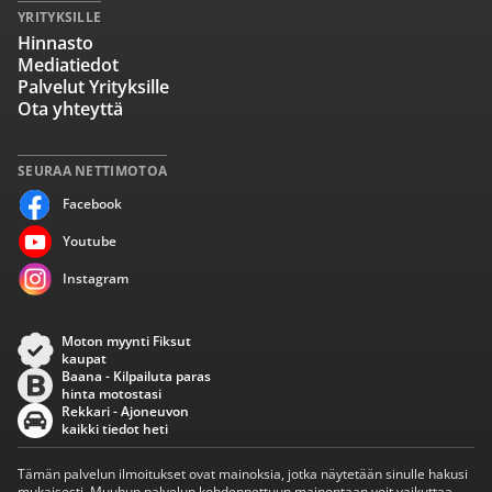
YRITYKSILLE
Hinnasto
Mediatiedot
Palvelut Yrityksille
Ota yhteyttä
SEURAA NETTIMOTOA
Facebook
Youtube
Instagram
Moton myynti Fiksut
kaupat
Baana - Kilpailuta paras
hinta motostasi
Rekkari - Ajoneuvon
kaikki tiedot heti
Tämän palvelun ilmoitukset ovat mainoksia, jotka näytetään sinulle hakusi
mukaisesti. Muuhun palvelun kohdennettuun mainontaan voit vaikuttaa