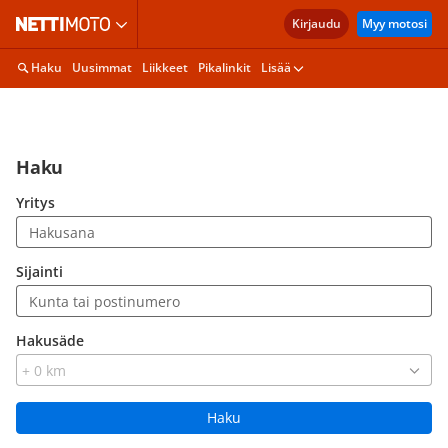
Kirjaudu
Myy motosi
Haku
Uusimmat
Liikkeet
Pikalinkit
Lisää
Haku
Yritys
Sijainti
Hakusäde
Haku