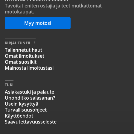
Tavoitat eniten ostajia ja teet mutkattomat
motokaupat.
Myy motosi
KIRJAUTUNEILLE
Tallennetut haut
Omat ilmoitukset
Omat suosikit
Mainosta ilmoitustasi
TUKI
Asiakastuki ja palaute
Unohditko salasanan?
Usein kysyttyä
Turvallisuusohjeet
Käyttöehdot
Saavutettavuusseloste