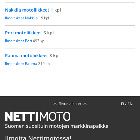
Nakkila motoliikkeet
1 kpl
Ilmoitukset Nakkila
15 kpl
Pori motoliikkeet
6 kpl
Ilmoitukset Pori
493 kpl
Rauma motoliikkeet
3 kpl
Ilmoitukset Rauma
219 kpl
Sivun alkuun
FI
/
EN
Suomen suosituin motojen markkinapaikka
Ilmoita Nettimotossa!