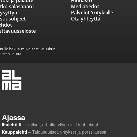
tuki ja palaute
Hinnasto
tko salasanan?
Mediatiedot
ysyttyä
Palvelut Yrityksille
isuusohjeet
Ota yhteyttä
ehdot
ettavuusseloste
inulle hakusi mukaisesti. Muuhun
usten kautta.