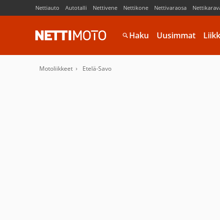
Nettiauto
Autotalli
Nettivene
Nettikone
Nettivaraosa
Nettikarav
Haku
Uusimmat
Liik
Motoliikkeet
Etelä-Savo