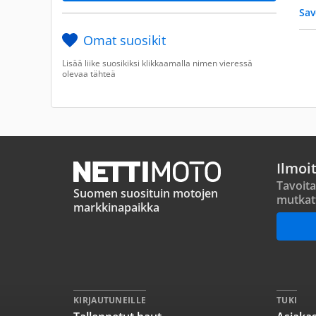
Sav
Omat suosikit
Lisää liike suosikiksi klikkaamalla nimen vieressä
olevaa tähteä
Ilmoi
Tavoita
Suomen suosituin motojen
mutkat
markkinapaikka
KIRJAUTUNEILLE
TUKI