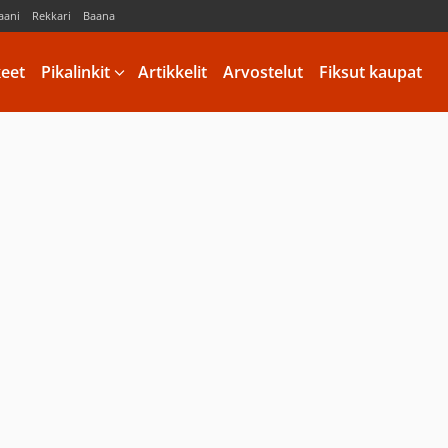
aani
Rekkari
Baana
keet
Pikalinkit
Artikkelit
Arvostelut
Fiksut kaupat