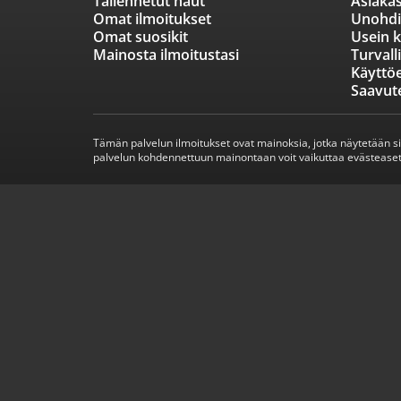
Tallennetut haut
Asiakas
Omat ilmoitukset
Unohdi
Omat suosikit
Usein k
Mainosta ilmoitustasi
Turvall
Käyttö
Saavut
Tämän palvelun ilmoitukset ovat mainoksia, jotka näytetään s
palvelun kohdennettuun mainontaan voit vaikuttaa evästeaset