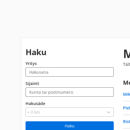
M
Haku
Yritys
Täl
Mo
Sijainti
Mik
Hakusäde
Pie
Ris
Haku