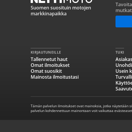
Tavoita
Suomen suosituin motojen
mutkat
markkinapaikka
KIRJAUTUNEILLE
TUKI
Tallennetut haut
Asiakas
Omat ilmoitukset
Unohdi
Omat suosikit
Usein k
Mainosta ilmoitustasi
Turvall
Käyttö
Saavut
Tämän palvelun ilmoitukset ovat mainoksia, jotka näytetään s
palvelun kohdennettuun mainontaan voit vaikuttaa evästeaset