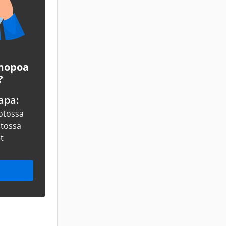
 mopoa
?
apa:
otossa
otossa
et