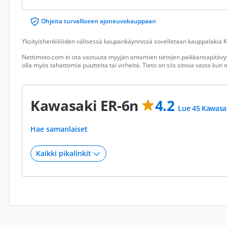
Ohjeita turvalliseen ajoneuvokauppaan
Yksityishenkilöiden välisessä kaupankäynnissä sovelletaan kauppalakia Ku
Nettimoto.com ei ota vastuuta myyjän antamien tietojen paikkansapitävyy
olla myös tahattomia puutteita tai virheitä. Tieto on siis sitova vasta ku
Kawasaki ER-6n
4.2
Lue 45 Kawasak
Hae samanlaiset