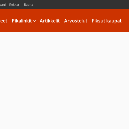
aani
Rekkari
Baana
keet
Pikalinkit
Artikkelit
Arvostelut
Fiksut kaupat