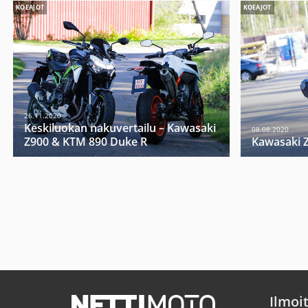
KOEAJOT
KOEAJOT
26.11.2020
Keskiluokan nakuvertailu – Kawasaki
08.08.2020
Z900 & KTM 890 Duke R
Kawasaki 
Ilmoi