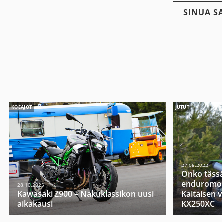
SINUA S
KOEAJOT
JUTUT
27.05.2022
Onko täss
enduromoo
28.10.2025
Kawasaki Z900 – Nakuklassikon uusi
Kaitaisen 
aikakausi
KX250XC