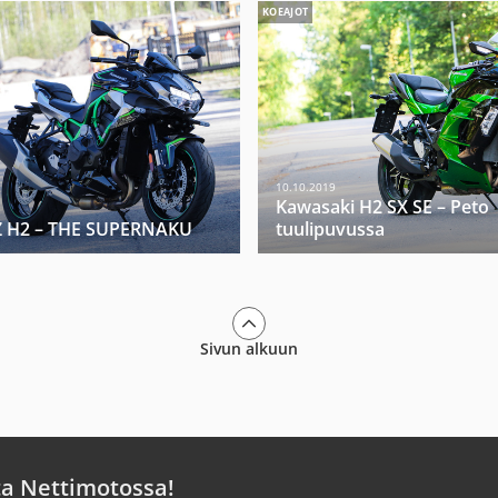
KOEAJOT
10.10.2019
Kawasaki H2 SX SE – Peto
Z H2 – THE SUPERNAKU
tuulipuvussa
Sivun alkuun
ta Nettimotossa!