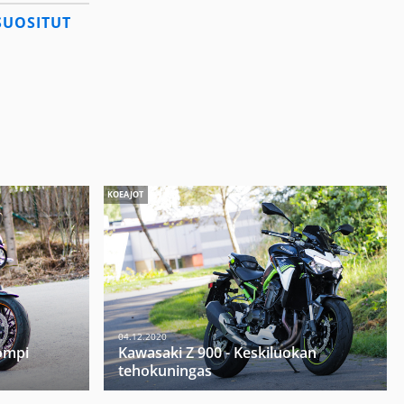
SUOSITUT
KOEAJOT
04.12.2020
ompi
Kawasaki Z 900 - Keskiluokan
tehokuningas