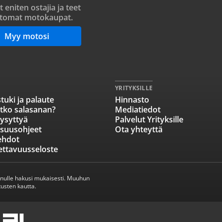
t eniten ostajia ja teet
tomat motokaupat.
Myy motosi
YRITYKSILLE
tuki ja palaute
Hinnasto
tko salasanan?
Mediatiedot
ysyttyä
Palvelut Yrityksille
isuusohjeet
Ota yhteyttä
ehdot
ettavuusseloste
inulle hakusi mukaisesti. Muuhun
usten kautta.