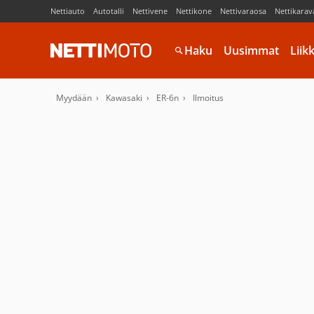
Nettiauto
Autotalli
Nettivene
Nettikone
Nettivaraosa
Nettikarav
Haku
Uusimmat
Liik
Myydään
Kawasaki
ER-6n
Ilmoitus