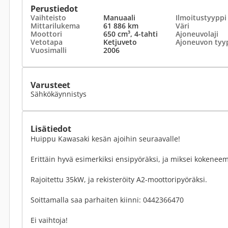
Perustiedot
Vaihteisto
Manuaali
Ilmoitustyyppi
Mittarilukema
61 886 km
Väri
Moottori
650 cm³, 4-tahti
Ajoneuvolaji
Vetotapa
Ketjuveto
Ajoneuvon tyy
Vuosimalli
2006
Varusteet
Sähkökäynnistys
Lisätiedot
Huippu Kawasaki kesän ajoihin seuraavalle!
Erittäin hyvä esimerkiksi ensipyöräksi, ja miksei kokeneem
Rajoitettu 35kW, ja rekisteröity A2-moottoripyöräksi.
Soittamalla saa parhaiten kiinni: 0442366470
Ei vaihtoja!