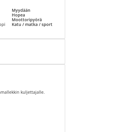
Myydään
Hopea
Moottoripyörä
ppi
Katu / matka / sport
mallekkin kuljettajalle.