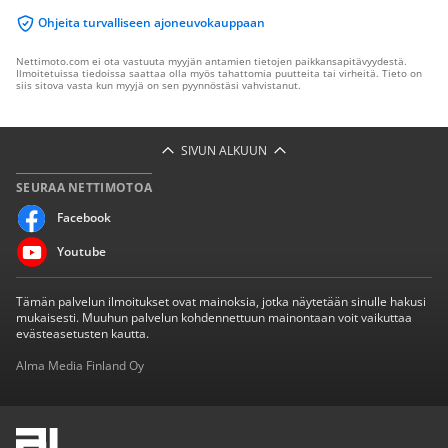
Ohjeita turvalliseen ajoneuvokauppaan
Nettimoto.com ei ota vastuuta myyjän antamien tietojen paikkansapitävyydestä.
Ilmoitetuissa tiedoissa saattaa olla myös tahattomia puutteita tai virheitä. Tieto on
siis sitova vasta kun myyjä on sen pyynnöstäsi vahvistanut.
SIVUN ALKUUN
SEURAA NETTIMOTOA
Facebook
Youtube
Tämän palvelun ilmoitukset ovat mainoksia, jotka näytetään sinulle hakusi
mukaisesti. Muuhun palvelun kohdennettuun mainontaan voit vaikuttaa
evästeasetusten kautta.
Alma Media Finland Oy