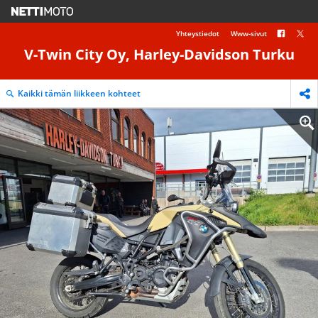
Yhteystiedot
Www-sivut
V-Twin City Oy, Harley-Davidson Turku
Kaikki tämän liikkeen kohteet