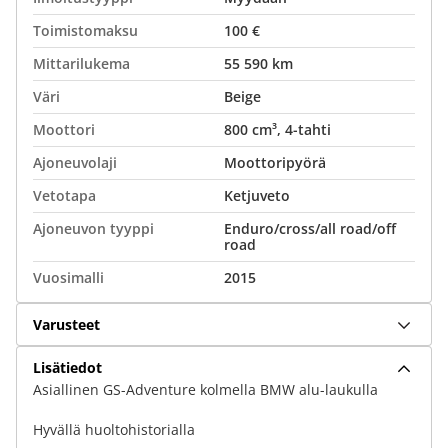
Toimistomaksu
100 €
Mittarilukema
55 590 km
Väri
Beige
Moottori
800 cm³, 4-tahti
Ajoneuvolaji
Moottoripyörä
Vetotapa
Ketjuveto
Ajoneuvon tyyppi
Enduro/cross/all road/off
road
Vuosimalli
2015
Varusteet
Lisätiedot
Asiallinen GS-Adventure kolmella BMW alu-laukulla
Hyvällä huoltohistorialla