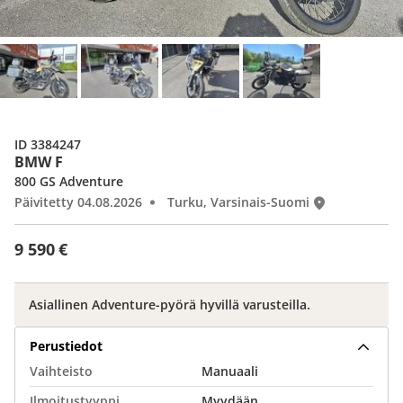
ID 3384247
BMW F
800 GS Adventure
Päivitetty 04.08.2026
Turku, Varsinais-Suomi
9 590 €
Asiallinen Adventure-pyörä hyvillä varusteilla.
Perustiedot
Vaihteisto
Manuaali
Ilmoitustyyppi
Myydään