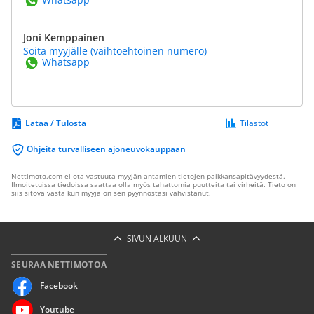
Joni Kemppainen
Soita myyjälle (vaihtoehtoinen numero)
Whatsapp
Lataa / Tulosta
Tilastot
Ohjeita turvalliseen ajoneuvokauppaan
Nettimoto.com ei ota vastuuta myyjän antamien tietojen paikkansapitävyydestä.
Ilmoitetuissa tiedoissa saattaa olla myös tahattomia puutteita tai virheitä. Tieto on
siis sitova vasta kun myyjä on sen pyynnöstäsi vahvistanut.
SIVUN ALKUUN
SEURAA NETTIMOTOA
Facebook
Youtube