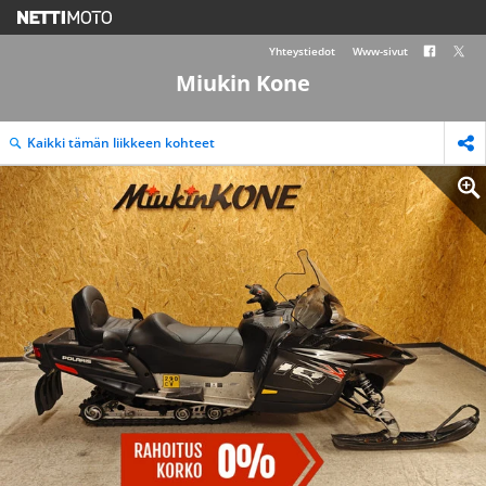
Yhteystiedot
Www-sivut
Miukin Kone
Kaikki tämän liikkeen kohteet