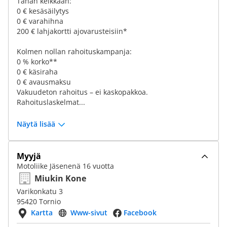
Tähän kelkkaan:
0 € kesäsäilytys
0 € varahihna
200 € lahjakortti ajovarusteisiin*
Kolmen nollan rahoituskampanja:
0 % korko**
0 € käsiraha
0 € avausmaksu
Vakuudeton rahoitus – ei kaskopakkoa.
Rahoituslaskelmat...
Näytä lisää
Myyjä
Motoliike Jäsenenä 16 vuotta
Miukin Kone
Varikonkatu 3
95420 Tornio
Kartta
Www-sivut
Facebook