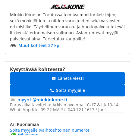
Miukin Kone on Torniossa toimiva moottorikelkkojen,
sekä mönkijöiden ja niiden varusteiden sekä varaosien
erikoisliike. Täydellinen varaosa- ja huoltopalvelu tekevät
liikkeestä erinomaisen valinnan. Asiantuntevat myyjät
palvelevat aina. Tervetuloa kaupoille!
Muut kohteet 37 kpl
Kysyttävää kohteesta?
Lähetä viesti
Soita myyjälle
myynti@​miukinkone.fi
Paras aika tavoitella: Arkisin avoinna 10-17 & LA 10-14
WhatsApp Klo. 09-22 MA-SU 040 721 1617 / Joni
Ari Ruonamaa
Soita myyjälle (vaihtoehtoinen numero)
Whatsapp