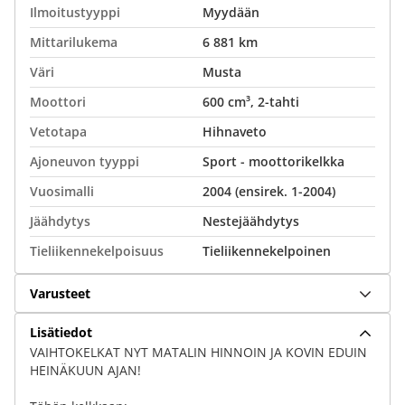
Ilmoitustyyppi
Myydään
Mittarilukema
6 881 km
Väri
Musta
Moottori
600 cm³, 2-tahti
Vetotapa
Hihnaveto
Ajoneuvon tyyppi
Sport - moottorikelkka
Vuosimalli
2004 (ensirek. 1-2004)
Jäähdytys
Nestejäähdytys
Tieliikennekelpoisuus
Tieliikennekelpoinen
Varusteet
Lisätiedot
VAIHTOKELKAT NYT MATALIN HINNOIN JA KOVIN EDUIN
HEINÄKUUN AJAN!