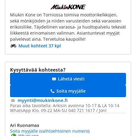
Miukin Kone on Torniossa toimiva moottorikelkkojen,
sekä mönkijöiden ja niiden varusteiden sekä varaosien
erikoisliike. Täydellinen varaosa- ja huoltopalvelu tekevät
liikkeestä erinomaisen valinnan. Asiantuntevat myyjät
palvelevat aina. Tervetuloa kaupoille!
Muut kohteet 37 kpl
Kysyttävää kohteesta?
Lähetä viesti
Soita myyjälle
myynti@​miukinkone.fi
Paras aika tavoitella: Arkisin avoinna 10-17 & LA 10-14
WhatsApp Klo. 09-22 MA-SU 040 721 1617 / Joni
Ari Ruonamaa
Soita myyjälle (vaihtoehtoinen numero)
Whatsapp