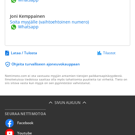
Joni Kemppainen
Soita myyjälle (vaihtoehtoinen numero)
Whatsapp
Lataa / Tulosta
Tilastot
Ohjeita turvalliseen ajoneuvokauppaan
Nettimoto.com ei ota vastuuta myyjän antamien tietojen paikkansapitävyydestä.
Ilmoitetuissa tiedoissa saattaa olla myös tahattomia puutteita tai virheitä. Tieto on
siis sitova vasta kun myyjä on sen pyynnöstäsi vahvistanut.
SIVUN ALKUUN
SEURAA NETTIMOTOA
Facebook
Youtube