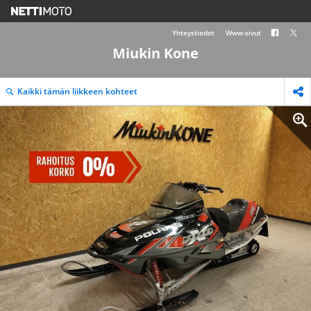
Yhteystiedot
Www-sivut
Miukin Kone
Kaikki tämän liikkeen kohteet