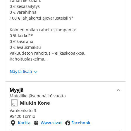
Tähän kelkkaan:
0 € kesäsäilytys
0 € varahihna
100 € lahjakortti ajovarusteisiin*
Kolmen nollan rahoituskampanja:
0 % korko**
0 € käsiraha
0 € avausmaksu
Vakuudeton rahoitus – ei kaskopakkoa.
Rahoituslaskelma...
Näytä lisää
Myyjä
Motoliike Jäsenenä 16 vuotta
Miukin Kone
Varikonkatu 3
95420 Tornio
Kartta
Www-sivut
Facebook