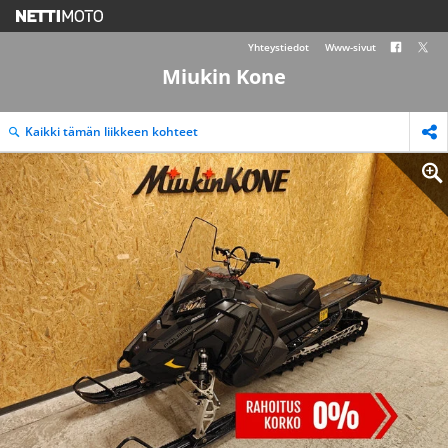
Yhteystiedot
Www-sivut
Miukin Kone
Kaikki tämän liikkeen kohteet