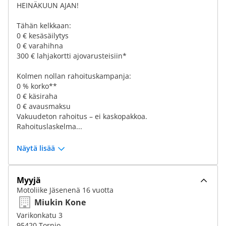
HEINÄKUUN AJAN!
Tähän kelkkaan:
0 € kesäsäilytys
0 € varahihna
300 € lahjakortti ajovarusteisiin*
Kolmen nollan rahoituskampanja:
0 % korko**
0 € käsiraha
0 € avausmaksu
Vakuudeton rahoitus – ei kaskopakkoa.
Rahoituslaskelma...
Näytä lisää
Myyjä
Motoliike Jäsenenä 16 vuotta
Miukin Kone
Varikonkatu 3
95420 Tornio