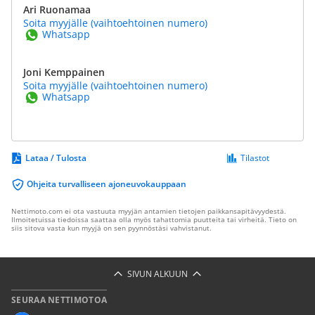
Ari Ruonamaa
Soita myyjälle (vaihtoehtoinen numero)
Whatsapp
Joni Kemppainen
Soita myyjälle (vaihtoehtoinen numero)
Whatsapp
Lataa / Tulosta
Tilastot
Ohjeita turvalliseen ajoneuvokauppaan
Nettimoto.com ei ota vastuuta myyjän antamien tietojen paikkansapitävyydestä.
Ilmoitetuissa tiedoissa saattaa olla myös tahattomia puutteita tai virheitä. Tieto on
siis sitova vasta kun myyjä on sen pyynnöstäsi vahvistanut.
SIVUN ALKUUN
SEURAA NETTIMOTOA