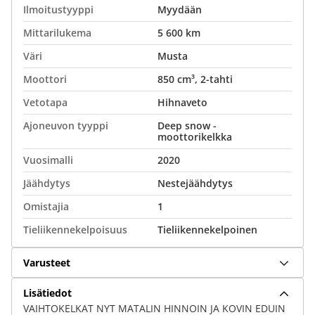
Ilmoitustyyppi
Myydään
Mittarilukema
5 600 km
Väri
Musta
Moottori
850 cm³, 2-tahti
Vetotapa
Hihnaveto
Ajoneuvon tyyppi
Deep snow -
moottorikelkka
Vuosimalli
2020
Jäähdytys
Nestejäähdytys
Omistajia
1
Tieliikennekelpoisuus
Tieliikennekelpoinen
Varusteet
Lisätiedot
VAIHTOKELKAT NYT MATALIN HINNOIN JA KOVIN EDUIN