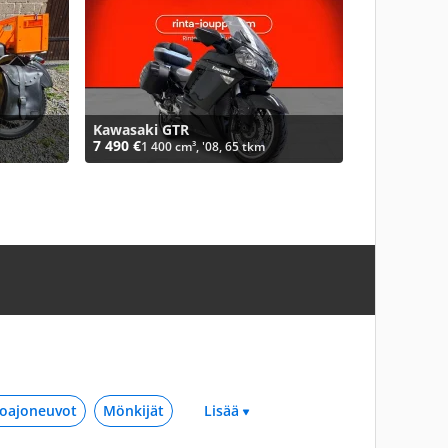
Kawasaki GTR
7 490 €
1 400 cm³, '08, 65 tkm
oajoneuvot
Mönkijät