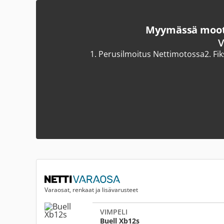
Myymässä moott
V
1.
Perusilmoitus Nettimotossa
2.
Fi
Varaosat, renkaat ja lisävarusteet
VIMPELI
Buell Xb12s