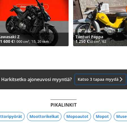
awasaki Z
Tunturi Pappa
1 600 €
1 250 €
1 000 cm³, '15, 20 tkm
50 cm³, '62
Harkitsetko ajoneuvosi myyntiä?
Katso 3 tapaa myydä
PIKALINKIT
ttoripyörät
Moottorikelkat
Mopoautot
Mopot
Muse