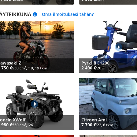
ÄYTEIKKUNA
Oma ilmoituksesi tähän?
awasaki Z
Pyrkijä E1200
 750 €
2 490 €
950 cm³, '19, 19 tkm
'26
oncin XWolf
Citroen Ami
 980 €
7 700 €
550 cm³, '26
'22, 6 tkm