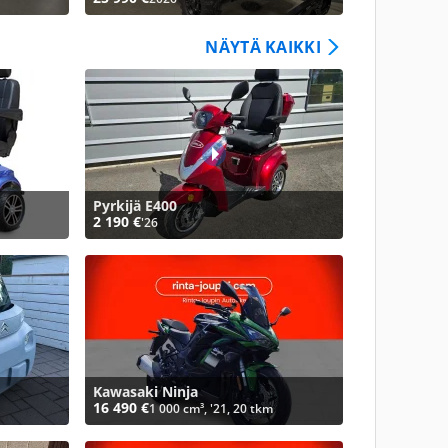
NÄYTÄ KAIKKI
Pyrkijä E400
2 190 €
'26
Kawasaki Ninja
16 490 €
1 000 cm³, '21, 20 tkm