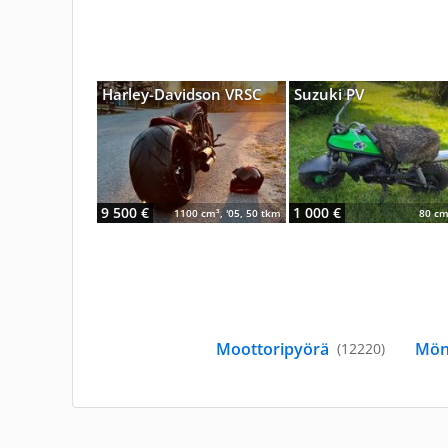
Harley-Davidson VRSC
Suzuki PV
9 500 €
1 000 €
1100 cm³, '05, 50 tkm
80 cm
Moottoripyörä
(12220)