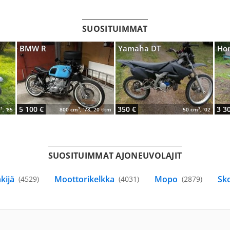
SUOSITUIMMAT
BMW R
Yamaha DT
Ho
5 100 €
350 €
3 3
³, '85
800 cm³, '78, 20 tkm
50 cm³, '02
SUOSITUIMMAT AJONEUVOLAJIT
Mönkijä
Moottorikelkka
Mopo
(4529)
(4031)
(2879)