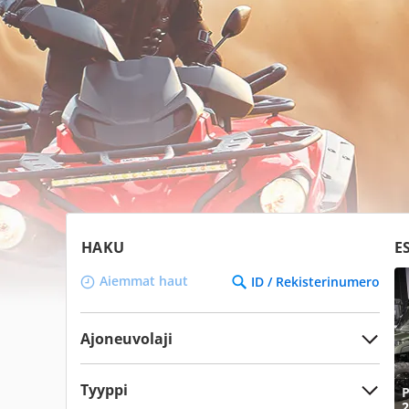
HAKU
E
Aiemmat haut
ID / Rekisterinumero
Ajoneuvolaji
Tyyppi
P
2