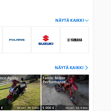
NÄYTÄ KAIKKI
co Agility
Fantic Motor
Skyteam M
Performance
 €
5 000 €
1 600 €
50 cm³, '09, 5 tkm
50 cm³, '23, 9 tkm