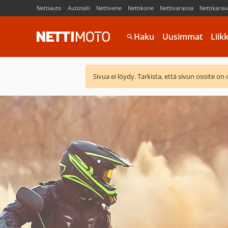
Nettiauto
Autotalli
Nettivene
Nettikone
Nettivaraosa
Nettikarav
Haku
Uusimmat
Liik
Sivua ei löydy. Tarkista, että sivun osoite on 