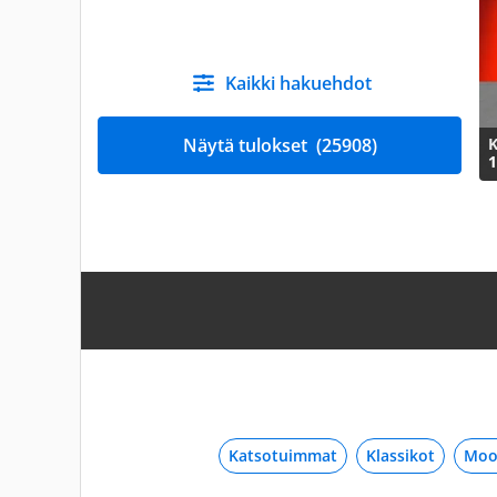
Kaikki hakuehdot
Näytä tulokset
(25908)
K
1
Katsotuimmat
Klassikot
Moo