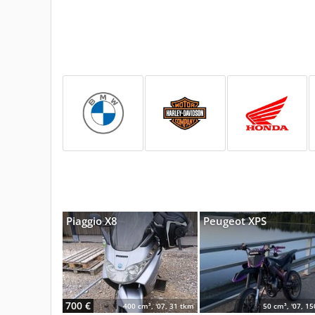
Piaggio X8
Peugeot XPS
700 €
400 cm³, '07, 31 tkm
50 cm³, '07, 1