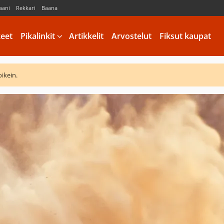
aani
Rekkari
Baana
keet
Pikalinkit
Artikkelit
Arvostelut
Fiksut kaupat
oikein.