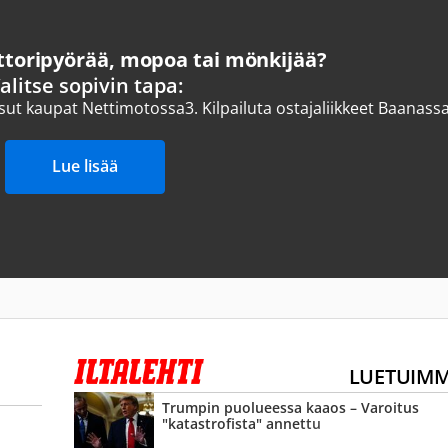
oripyörää, mopoa tai mönkijää?
alitse sopivin tapa:
ksut kaupat Nettimotossa
3.
Kilpailuta ostajaliikkeet Baanass
Lue lisää
LUETUIM
Trumpin puolueessa kaaos – Varoitus
"katastrofista" annettu