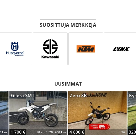
SUOSITTUJA MERKKEJÄ
UUSIMMAT
Gilera SMT
Zero XB
Kym
1 700 €
4 890 €
320
50 km
50 cm³, '20, 200 km
'26