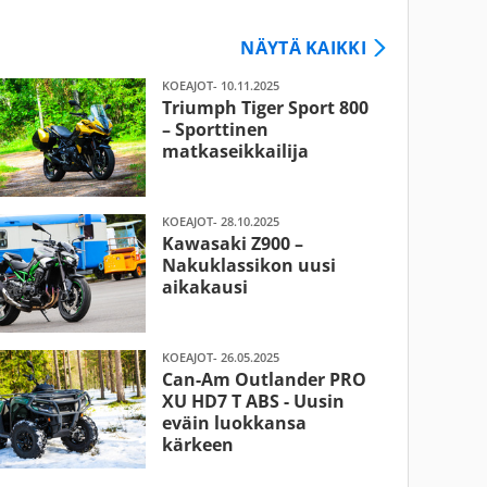
NÄYTÄ KAIKKI
KOEAJOT- 10.11.2025
Triumph Tiger Sport 800
– Sporttinen
matkaseikkailija
KOEAJOT- 28.10.2025
Kawasaki Z900 –
Nakuklassikon uusi
aikakausi
KOEAJOT- 26.05.2025
Can-Am Outlander PRO
XU HD7 T ABS - Uusin
eväin luokkansa
kärkeen