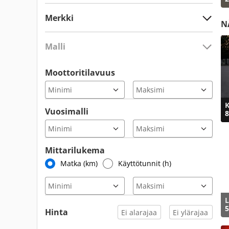
Merkki
N
Malli
Moottoritilavuus
K
Vuosimalli
8
Mittarilukema
Matka (km)
Käyttötunnit (h)
L
5
Hinta