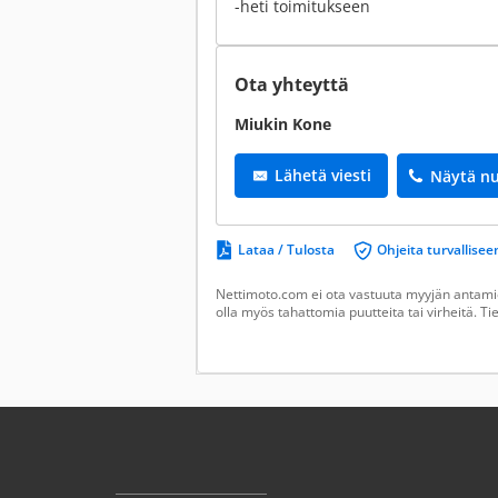
-heti toimitukseen
Ota yhteyttä
Miukin Kone
Lähetä viesti
Näytä n
Lataa / Tulosta
Ohjeita turvallis
Nettimoto.com ei ota vastuuta myyjän antamie
olla myös tahattomia puutteita tai virheitä. T