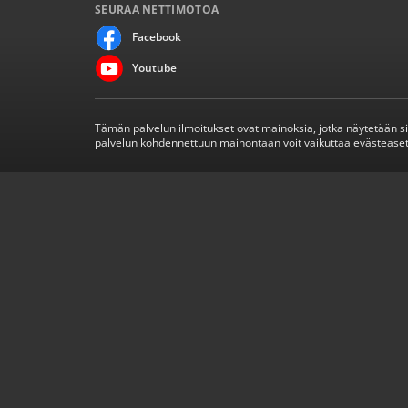
SEURAA NETTIMOTOA
Facebook
Youtube
Tämän palvelun ilmoitukset ovat mainoksia, jotka näytetään s
palvelun kohdennettuun mainontaan voit vaikuttaa evästeaset