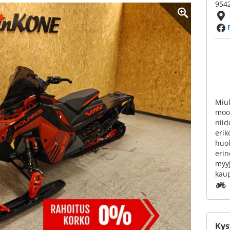
9542
Miuk
moot
niid
erik
huol
erin
myyj
kaup
Kys