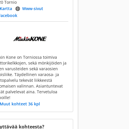
0 Tornio
Kartta
Www-sivut
Facebook
in Kone on Torniossa toimiva
torikelkkojen, sekä mönkijöiden ja
en varusteiden sekä varaosien
oisliike. Täydellinen varaosa- ja
topalvelu tekevät liikkeestä
omaisen valinnan. Asiantuntevat
ät palvelevat aina. Tervetuloa
oille!
Muut kohteet 36 kpl
yttävää kohteesta?