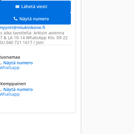
Lähetä viesti
Näytä numero
myynti@​miukinkone.fi
s aika tavoitella: Arkisin avoinna
7 & LA 10-14 WhatsApp Klo. 09-22
U 040 721 1617 / Joni
 Ruonamaa
..
Näytä numero
Whatsapp
i Kemppainen
..
Näytä numero
Whatsapp