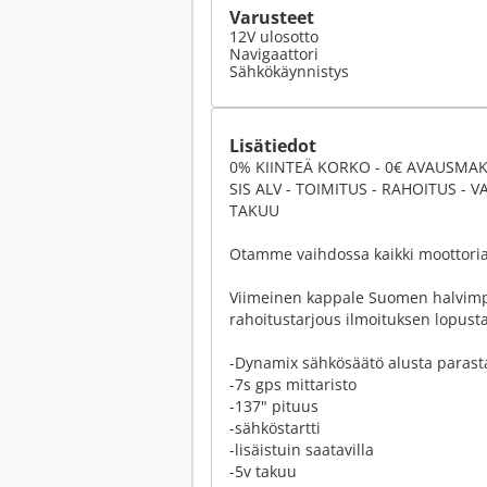
Varusteet
12V ulosotto
Navigaattori
Sähkökäynnistys
Lisätiedot
0% KIINTEÄ KORKO - 0€ AVAUSMA
SIS ALV - TOIMITUS - RAHOITUS - 
TAKUU
Otamme vaihdossa kaikki moottoria
Viimeinen kappale Suomen halvimpa
rahoitustarjous ilmoituksen lopusta
-Dynamix sähkösäätö alusta parast
-7s gps mittaristo
-137" pituus
-sähköstartti
-lisäistuin saatavilla
-5v takuu