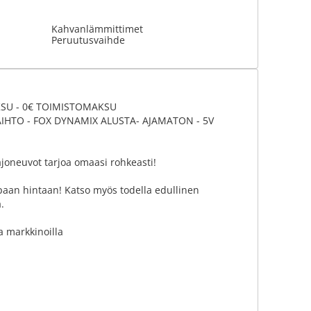
Kahvanlämmittimet
Peruutusvaihde
KSU - 0€ TOIMISTOMAKSU
VAIHTO - FOX DYNAMIX ALUSTA- AJAMATON - 5V
joneuvot tarjoa omaasi rohkeasti!
an hintaan! Katso myös todella edullinen
.
a markkinoilla