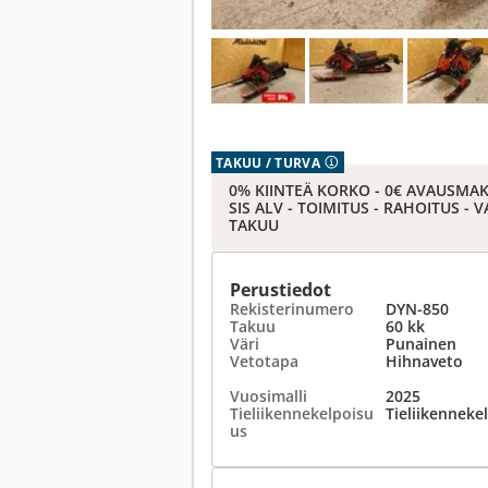
TAKUU / TURVA
0% KIINTEÄ KORKO - 0€ AVAUSMA
SIS ALV - TOIMITUS - RAHOITUS -
TAKUU
Perustiedot
Rekisterinumero
DYN-850
Takuu
60 kk
Väri
Punainen
Vetotapa
Hihnaveto
Vuosimalli
2025
Tieliikennekelpoisu
Tieliikenneke
us