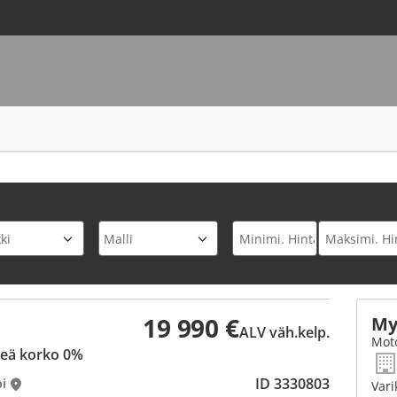
19 990 €
My
ALV väh.kelp.
Moto
teä korko 0%
ID 3330803
i
Vari