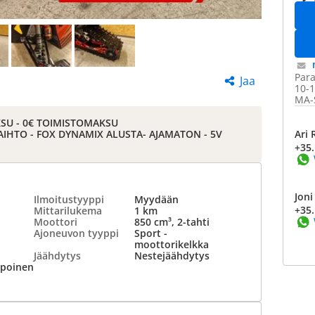
Para
Jaa
10-1
MA-S
KSU - 0€ TOIMISTOMAKSU
 VAIHTO - FOX DYNAMIX ALUSTA- AJAMATON - 5V
Ari
+35.
Jon
Ilmoitustyyppi
Myydään
+35.
Mittarilukema
1 km
Moottori
850 cm³, 2-tahti
Ajoneuvon tyyppi
Sport -
moottorikelkka
Jäähdytys
Nestejäähdytys
lpoinen