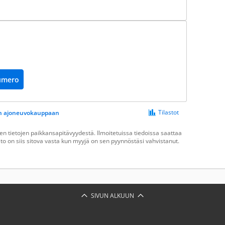
umero
Tilastot
een ajoneuvokauppaan
n tietojen paikkansapitävyydestä. Ilmoitetuissa tiedoissa saattaa
ieto on siis sitova vasta kun myyjä on sen pyynnöstäsi vahvistanut.
SIVUN ALKUUN