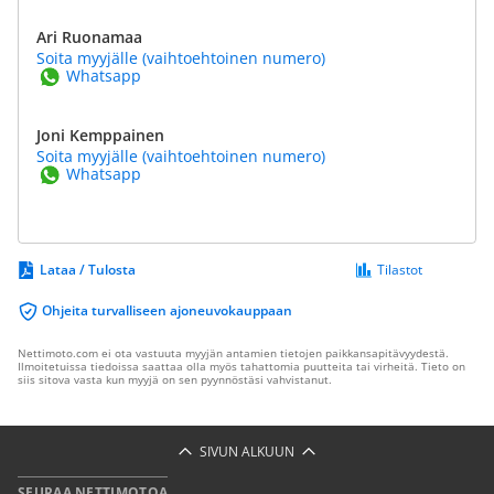
Ari Ruonamaa
Soita myyjälle (vaihtoehtoinen numero)
Whatsapp
Joni Kemppainen
Soita myyjälle (vaihtoehtoinen numero)
Whatsapp
Lataa / Tulosta
Tilastot
Ohjeita turvalliseen ajoneuvokauppaan
Nettimoto.com ei ota vastuuta myyjän antamien tietojen paikkansapitävyydestä.
Ilmoitetuissa tiedoissa saattaa olla myös tahattomia puutteita tai virheitä. Tieto on
siis sitova vasta kun myyjä on sen pyynnöstäsi vahvistanut.
SIVUN ALKUUN
SEURAA NETTIMOTOA