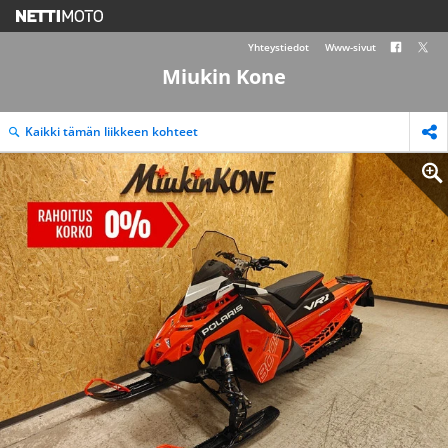
Yhteystiedot
Www-sivut
Miukin Kone
Kaikki tämän liikkeen kohteet