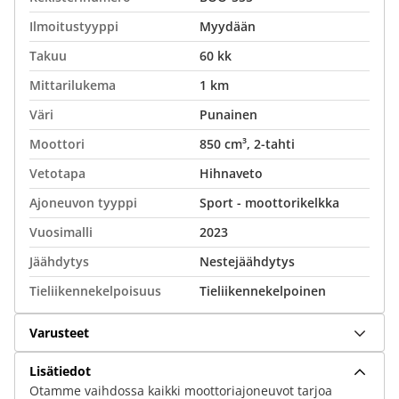
Ilmoitustyyppi
Myydään
Takuu
60 kk
Mittarilukema
1 km
Väri
Punainen
Moottori
850 cm³, 2-tahti
Vetotapa
Hihnaveto
Ajoneuvon tyyppi
Sport - moottorikelkka
Vuosimalli
2023
Jäähdytys
Nestejäähdytys
Tieliikennekelpoisuus
Tieliikennekelpoinen
Varusteet
Lisätiedot
Otamme vaihdossa kaikki moottoriajoneuvot tarjoa