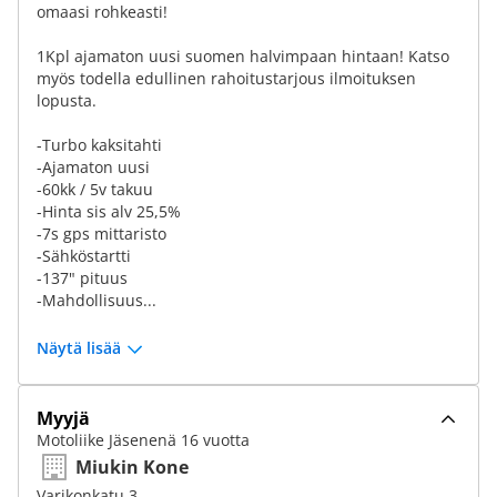
omaasi rohkeasti!
1Kpl ajamaton uusi suomen halvimpaan hintaan! Katso
myös todella edullinen rahoitustarjous ilmoituksen
lopusta.
-Turbo kaksitahti
-Ajamaton uusi
-60kk / 5v takuu
-Hinta sis alv 25,5%
-7s gps mittaristo
-Sähköstartti
-137" pituus
-Mahdollisuus...
Näytä lisää
Myyjä
Motoliike Jäsenenä 16 vuotta
Miukin Kone
Varikonkatu 3