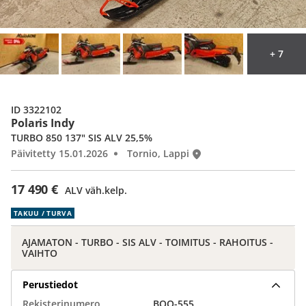
+ 7
ID 3322102
Polaris Indy
TURBO 850 137" SIS ALV 25,5%
Päivitetty 15.01.2026
Tornio, Lappi
17 490 €
ALV väh.kelp.
TAKUU / TURVA
AJAMATON - TURBO - SIS ALV - TOIMITUS - RAHOITUS -
VAIHTO
Perustiedot
Rekisterinumero
BOO-555