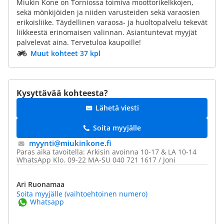
Miukin Kone on Torniossa toimiva moottorikelkkojen,
sekä mönkijöiden ja niiden varusteiden sekä varaosien
erikoisliike. Täydellinen varaosa- ja huoltopalvelu tekevät
liikkeestä erinomaisen valinnan. Asiantuntevat myyjät
palvelevat aina. Tervetuloa kaupoille!
Muut kohteet 37 kpl
Kysyttävää kohteesta?
Lähetä viesti
Soita myyjälle
myynti@​miukinkone.fi
Paras aika tavoitella: Arkisin avoinna 10-17 & LA 10-14
WhatsApp Klo. 09-22 MA-SU 040 721 1617 / Joni
Ari Ruonamaa
Soita myyjälle (vaihtoehtoinen numero)
Whatsapp