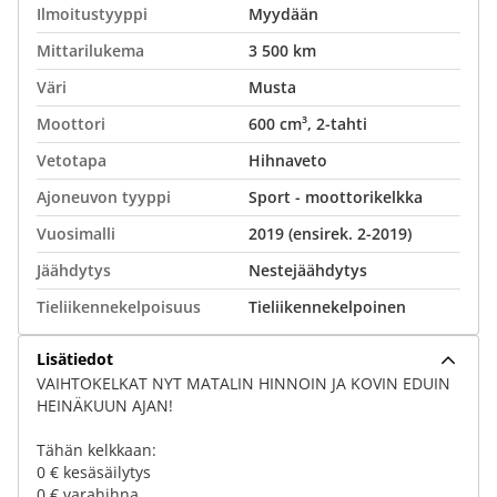
Ilmoitustyyppi
Myydään
Mittarilukema
3 500 km
Väri
Musta
Moottori
600 cm³, 2-tahti
Vetotapa
Hihnaveto
Ajoneuvon tyyppi
Sport - moottorikelkka
Vuosimalli
2019 (ensirek. 2-2019)
Jäähdytys
Nestejäähdytys
Tieliikennekelpoisuus
Tieliikennekelpoinen
Lisätiedot
VAIHTOKELKAT NYT MATALIN HINNOIN JA KOVIN EDUIN
HEINÄKUUN AJAN!
Tähän kelkkaan:
0 € kesäsäilytys
0 € varahihna