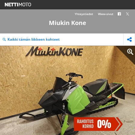
Yhteystiedot
Www-sivut
Miukin Kone
Kaikki tämän liikkeen kohteet