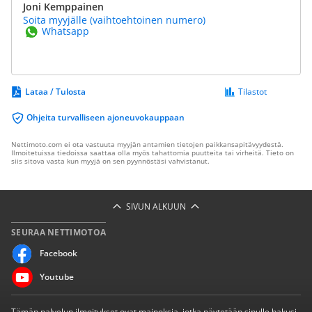
Joni Kemppainen
Soita myyjälle (vaihtoehtoinen numero)
Whatsapp
Lataa / Tulosta
Tilastot
Ohjeita turvalliseen ajoneuvokauppaan
Nettimoto.com ei ota vastuuta myyjän antamien tietojen paikkansapitävyydestä.
Ilmoitetuissa tiedoissa saattaa olla myös tahattomia puutteita tai virheitä. Tieto on
siis sitova vasta kun myyjä on sen pyynnöstäsi vahvistanut.
SIVUN ALKUUN
SEURAA NETTIMOTOA
Facebook
Youtube
Tämän palvelun ilmoitukset ovat mainoksia, jotka näytetään sinulle hakusi