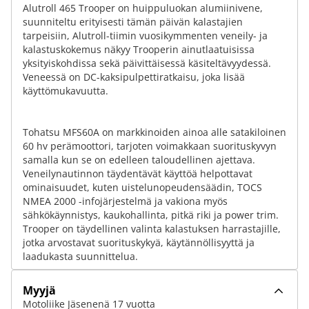
Alutroll 465 Trooper on huippuluokan alumiinivene,
suunniteltu erityisesti tämän päivän kalastajien
tarpeisiin, Alutroll-tiimin vuosikymmenten veneily- ja
kalastuskokemus näkyy Trooperin ainutlaatuisissa
yksityiskohdissa sekä päivittäisessä käsiteltävyydessä.
Veneessä on DC-kaksipulpettiratkaisu, joka lisää
käyttömukavuutta.
Tohatsu MFS60A on markkinoiden ainoa alle satakiloinen
60 hv perämoottori, tarjoten voimakkaan suorituskyvyn
samalla kun se on edelleen taloudellinen ajettava.
Veneilynautinnon täydentävät käyttöä helpottavat
ominaisuudet, kuten uistelunopeudensäädin, TOCS
NMEA 2000 -infojärjestelmä ja vakiona myös
sähkökäynnistys, kaukohallinta, pitkä riki ja power trim.
Trooper on täydellinen valinta kalastuksen harrastajille,
jotka arvostavat suorituskykyä, käytännöllisyyttä ja
laadukasta suunnittelua.
Myyjä
Motoliike Jäsenenä 17 vuotta