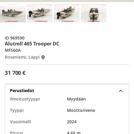
ID 969590
Alutroll 465 Trooper DC
MFS60A
Rovaniemi, Lappi
31 700 €
Perustiedot
Ilmoitustyyppi
Myydään
Tyyppi
Moottorivene
Vuosimalli
2024
Pituus
4,65 m