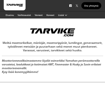
Ota yhteyttä
Etusivu
Vaihtoautot
Veneet
Koneet
Lisää
Meiltä moottorikelkat, mönkijät, moottoripyörät, lumilingot, generaattorit,
työvälineet metsään ja puutarhaan sekä monet muut pienkoneet.
Varaosat, varusteet, tarvikkeet sekä huolto.
Moottorivenevalikoimastamme löydät esimerkiksi Yamahan perämoottoreilla
varustetut, laadukkaat ja kotimaiset AMT, Finnmaster & Husky ja Suvin erilaiset
moottorivenemallit.
Kysy lisää konemyyjiltämme!