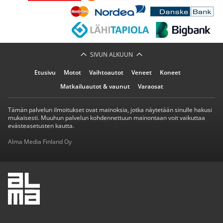
SIVUN ALKUUN
Etusivu
Motot
Vaihtoautot
Veneet
Koneet
Matkailuautot & vaunut
Varaosat
Tämän palvelun ilmoitukset ovat mainoksia, jotka näytetään sinulle hakusi
mukaisesti. Muuhun palvelun kohdennettuun mainontaan voit vaikuttaa
evästeasetusten kautta.
Alma Media Finland Oy