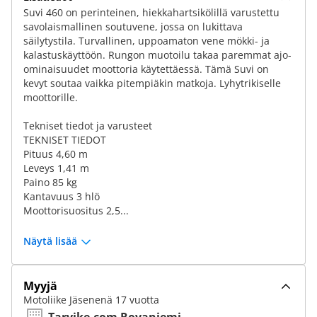
Suvi 460 on perinteinen, hiekkahartsikölillä varustettu
savolaismallinen soutuvene, jossa on lukittava
säilytystila. Turvallinen, uppoamaton vene mökki- ja
kalastuskäyttöön. Rungon muotoilu takaa paremmat ajo-
ominaisuudet moottoria käytettäessä. Tämä Suvi on
kevyt soutaa vaikka pitempiäkin matkoja. Lyhytrikiselle
moottorille.
Tekniset tiedot ja varusteet
TEKNISET TIEDOT
Pituus 4,60 m
Leveys 1,41 m
Paino 85 kg
Kantavuus 3 hlö
Moottorisuositus 2,5...
Näytä lisää
Myyjä
Motoliike Jäsenenä 17 vuotta