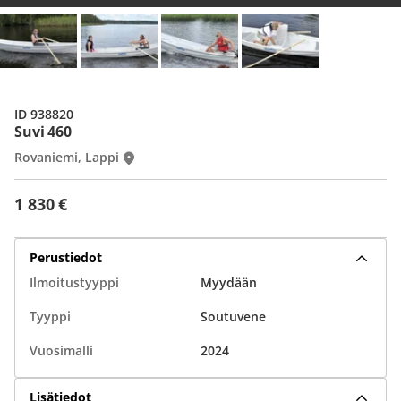
ID 938820
Suvi 460
Rovaniemi, Lappi
1 830 €
Perustiedot
Ilmoitustyyppi
Myydään
Tyyppi
Soutuvene
Vuosimalli
2024
Lisätiedot