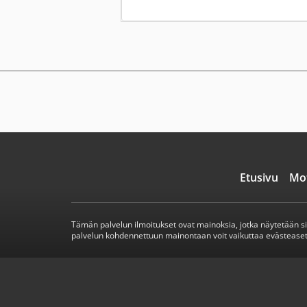
Etusivu
Mo
Tämän palvelun ilmoitukset ovat mainoksia, jotka näytetään s
palvelun kohdennettuun mainontaan voit vaikuttaa evästeaset