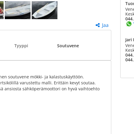
Tuo
Ven
Kesk
044.
Jaa
Jari
Ven
Tyyppi
Soutuvene
Kesk
044.
044.
nen soutuvene mökki- ja kalastuskäyttöön.
ikölillä varustettu malli. Erittäin kevyt soutaa.
ensä ansiosta sähköperämoottori on hyvä vaihtoehto