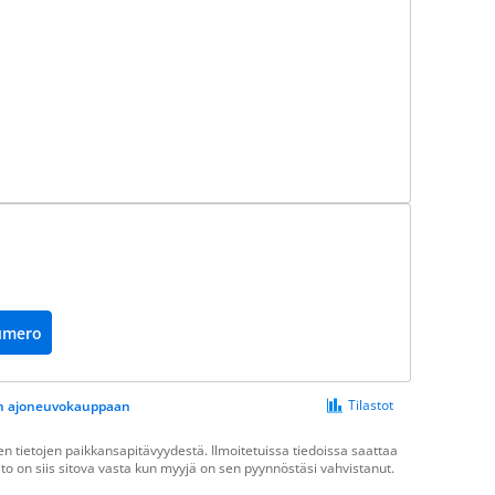
umero
Tilastot
een ajoneuvokauppaan
 tietojen paikkansapitävyydestä. Ilmoitetuissa tiedoissa saattaa
ieto on siis sitova vasta kun myyjä on sen pyynnöstäsi vahvistanut.