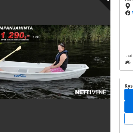
Laat
Kys