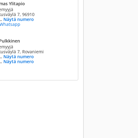
mas Ylitapio
emyyjä
usväylä 7, 96910
..
Näytä numero
Whatsapp
 Pulkkinen
emyyjä
usväylä 7, Rovaniemi
..
Näytä numero
..
Näytä numero