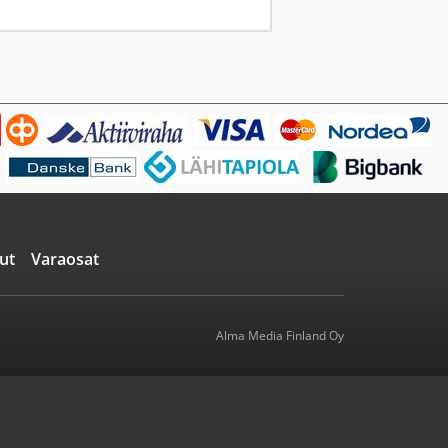
ut
Varaosat
Alma Media Finland Oy