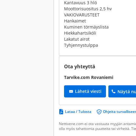
Kantavuus 3 hlö
Moottorisuositus 2,5 hv
VAKIOVARUSTEET
Hankaimet
Kuminen törmäyslista
Hiekkahartsiköli
Lakatut airot
Tyhjennystulppa
Ota yhteyttä
Tarvike.com Rovaniemi
Lähetä viesti
Näytä n
Lataa / Tulosta
Ohjeita turvallis
Nettivene.com ei ota vastuuta myyjän antamien
olla myös tahattomia puutteita tai virheitä. T