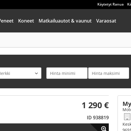
Käytetyt Ranua
Kä
Veneet
Koneet
Matkailuautot & vaunut
Varaosat
1 290 €
My
Moto
ID 938819
Kesk
969