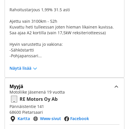
Rahoitustarjous 1,99% 31.5 asti
Ajettu vain 3100km - 52h
Kuvattu heti tulleessan joten hieman likainen kuvissa.
Saa ajaa A2 kortilla (vain 17,5kW reksiteriotteessa)
Hyvin varustettu jo vakiona:
-Sähköstartti
-Pohjapanssari...
Näytä lisää
Myyjä
Motoliike Jäsenenä 19 vuotta
RE Motors Oy Ab
Pännäistentie 141
68600 Pietarsaari
Kartta
Www-sivut
Facebook