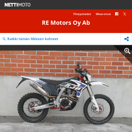
Yhteystiedot
Www-sivut
RE Motors Oy Ab
Kaikki tämän liikkeen kohteet