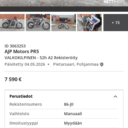
+ 15
ID 3063253
AJP Motors PR5
VALKOKILPINEN - 52h A2 Rekisteröity
Päivitetty 04.05.2026
Pietarsaari, Pohjanmaa
7 590 €
Perustiedot
Rekisterinumero
86-JII
Vaihteisto
Manuaali
Ilmoitustyyppi
Myydään