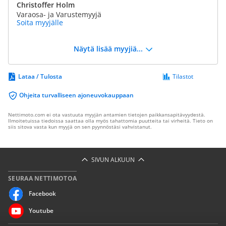
Christoffer Holm
Varaosa- ja Varustemyyjä
Soita myyjälle
Näytä lisää myyjiä...
Lataa / Tulosta
Tilastot
Ohjeita turvalliseen ajoneuvokauppaan
Nettimoto.com ei ota vastuuta myyjän antamien tietojen paikkansapitävyydestä.
Ilmoitetuissa tiedoissa saattaa olla myös tahattomia puutteita tai virheitä. Tieto on
siis sitova vasta kun myyjä on sen pyynnöstäsi vahvistanut.
SIVUN ALKUUN
SEURAA NETTIMOTOA
Facebook
Youtube