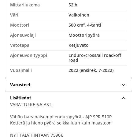
Mittarilukema
52 h
Väri
Valkoinen
Moottori
500 cm³, 4-tahti
Ajoneuvolaji
Moottoripyörä
Vetotapa
Ketjuveto
Ajoneuvon tyyppi
Enduro/cross/all road/off
road
Vuosimalli
2022 (ensirek. 7-2022)
Varusteet
Lisätiedot
VARATTU KE 6.5 ASTI
Vähän harvinaisempi enduropyörä - AJP SPR 510R
Ketterä ja hieno pyörä seikkailuun kuin maastoon
NYT TALVIHINTAAN 7590€