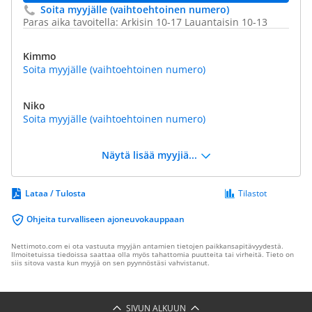
Soita myyjälle (vaihtoehtoinen numero)
Paras aika tavoitella: Arkisin 10-17 Lauantaisin 10-13
Kimmo
Soita myyjälle (vaihtoehtoinen numero)
Niko
Soita myyjälle (vaihtoehtoinen numero)
Näytä lisää myyjiä...
Lataa / Tulosta
Tilastot
Ohjeita turvalliseen ajoneuvokauppaan
Nettimoto.com ei ota vastuuta myyjän antamien tietojen paikkansapitävyydestä.
Ilmoitetuissa tiedoissa saattaa olla myös tahattomia puutteita tai virheitä. Tieto on
siis sitova vasta kun myyjä on sen pyynnöstäsi vahvistanut.
SIVUN ALKUUN