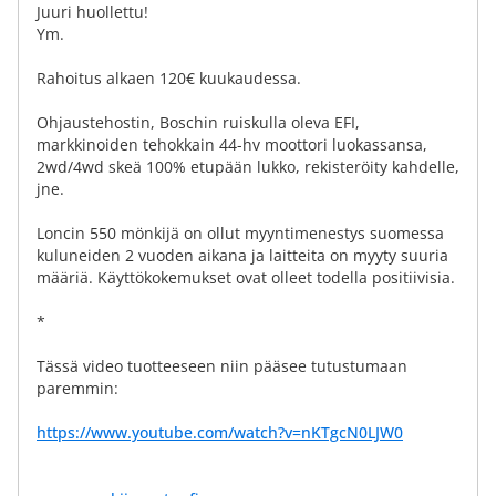
Juuri huollettu!
Ym.
Rahoitus alkaen 120€ kuukaudessa.
Ohjaustehostin, Boschin ruiskulla oleva EFI,
markkinoiden tehokkain 44-hv moottori luokassansa,
2wd/4wd skeä 100% etupään lukko, rekisteröity kahdelle,
jne.
Loncin 550 mönkijä on ollut myyntimenestys suomessa
kuluneiden 2 vuoden aikana ja laitteita on myyty suuria
määriä. Käyttökokemukset ovat olleet todella positiivisia.
*
Tässä video tuotteeseen niin pääsee tutustumaan
paremmin:
https://www.youtube.com/watch?v=nKTgcN0LJW0