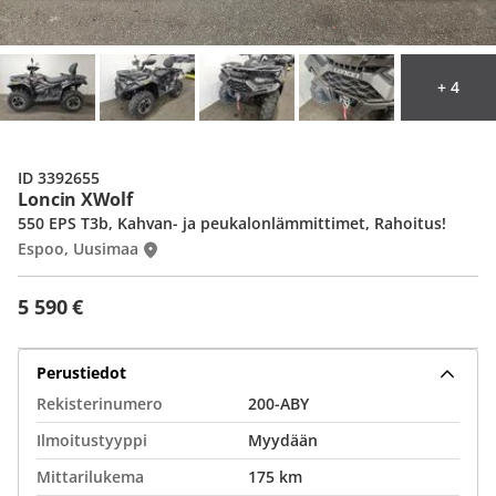
+ 4
ID 3392655
Loncin XWolf
550 EPS T3b, Kahvan- ja peukalonlämmittimet, Rahoitus!
Espoo, Uusimaa
5 590 €
Perustiedot
Rekisterinumero
200-ABY
Ilmoitustyyppi
Myydään
Mittarilukema
175 km