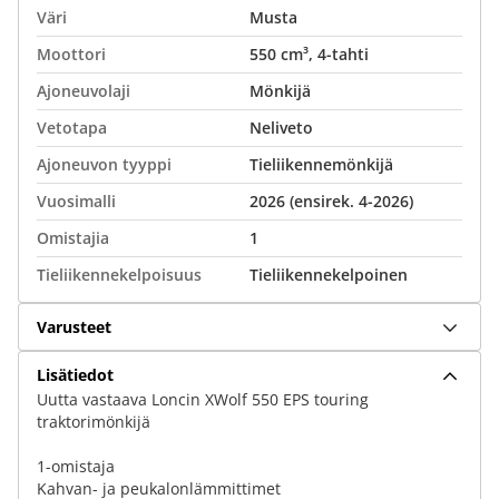
Väri
Musta
Moottori
550 cm³, 4-tahti
Ajoneuvolaji
Mönkijä
Vetotapa
Neliveto
Ajoneuvon tyyppi
Tieliikennemönkijä
Vuosimalli
2026 (ensirek. 4-2026)
Omistajia
1
Tieliikennekelpoisuus
Tieliikennekelpoinen
Varusteet
Lisätiedot
Uutta vastaava Loncin XWolf 550 EPS touring
traktorimönkijä
1-omistaja
Kahvan- ja peukalonlämmittimet