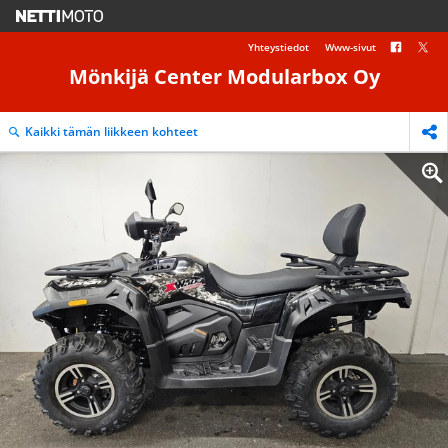
Yhteystiedot
Www-sivut
Mönkijä Center Modularbox Oy
Kaikki tämän liikkeen kohteet