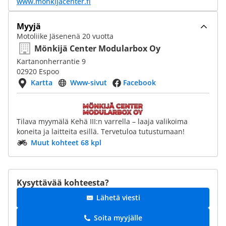
www.monkijacenter.fi
Myyjä
Motoliike Jäsenenä 20 vuotta
Mönkijä Center Modularbox Oy
Kartanonherrantie 9
02920 Espoo
Kartta
Www-sivut
Facebook
Tilava myymälä Kehä III:n varrella – laaja valikoima
koneita ja laitteita esillä. Tervetuloa tutustumaan!
Muut kohteet 68 kpl
Kysyttävää kohteesta?
Lähetä viesti
Soita myyjälle