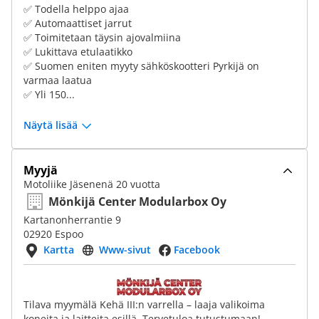
✅ Todella helppo ajaa
✅ Automaattiset jarrut
✅ Toimitetaan täysin ajovalmiina
✅ Lukittava etulaatikko
✅ Suomen eniten myyty sähköskootteri Pyrkijä on
varmaa laatua
✅ Yli 150...
Näytä lisää
Myyjä
Motoliike Jäsenenä 20 vuotta
Mönkijä Center Modularbox Oy
Kartanonherrantie 9
02920 Espoo
Kartta
Www-sivut
Facebook
Tilava myymälä Kehä III:n varrella – laaja valikoima
koneita ja laitteita esillä. Tervetuloa tutustumaan!