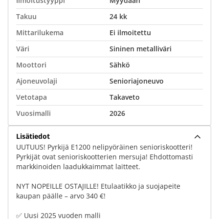
Ilmoitustyyppi
Myydään
Takuu
24 kk
Mittarilukema
Ei ilmoitettu
Väri
Sininen metalliväri
Moottori
Sähkö
Ajoneuvolaji
Senioriajoneuvo
Vetotapa
Takaveto
Vuosimalli
2026
Lisätiedot
UUTUUS! Pyrkijä E1200 nelipyöräinen senioriskootteri!
Pyrkijät ovat senioriskootterien mersuja! Ehdottomasti
markkinoiden laadukkaimmat laitteet.
NYT NOPEILLE OSTAJILLE! Etulaatikko ja suojapeite
kaupan päälle – arvo 340 €!
✅ Uusi 2025 vuoden malli