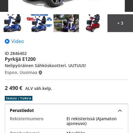
+ 3
Video
ID 2846402
Pyrkijä E1200
Nelipyöräinen Sähköskootteri. UUTUUS!
Espoo, Uusimaa
2 490 €
ALV väh.kelp.
TAKUU / TURVA
Perustiedot
Rekisterinumero
Ei rekisterissä (Ajamaton
ajoneuvo)