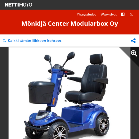
Yhteystiedot
Www-sivut
Mönkijä Center Modularbox Oy
Kaikki tämän liikkeen kohteet