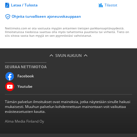
Lataa / Tulosta
Tilastot
Ohjeita turvalliseen ajoneuvokauppaan
Nettimoto.com ei ota vastuuta myyjän antamien tietojen paikkansapitävyydestä.
Ilmoitetuissa tiedoissa saattaa olla myös tahattomia puutteita tai virheitä. Tieto on
siis sitova vasta kun myyjä on sen pyynnöstäsi vahvistanut.
SIVUN ALKUUN
SEURAA NETTIMOTOA
Facebook
Youtube
Tämän palvelun ilmoitukset ovat mainoksia, jotka näytetään sinulle hakusi
mukaisesti. Muuhun palvelun kohdennettuun mainontaan voit vaikuttaa
evästeasetusten kautta.
Alma Media Finland Oy