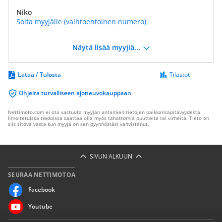
Niko
Soita myyjälle (vaihtoehtoinen numero)
Näytä lisää myyjiä...
Lataa / Tulosta
Tilastot
Ohjeita turvalliseen ajoneuvokauppaan
Nettimoto.com ei ota vastuuta myyjän antamien tietojen paikkansapitävyydestä.
Ilmoitetuissa tiedoissa saattaa olla myös tahattomia puutteita tai virheitä. Tieto on
siis sitova vasta kun myyjä on sen pyynnöstäsi vahvistanut.
SIVUN ALKUUN
SEURAA NETTIMOTOA
Facebook
Youtube