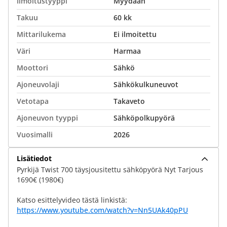
Ilmoitustyyppi
Myydään
Takuu
60 kk
Mittarilukema
Ei ilmoitettu
Väri
Harmaa
Moottori
Sähkö
Ajoneuvolaji
Sähkökulkuneuvot
Vetotapa
Takaveto
Ajoneuvon tyyppi
Sähköpolkupyörä
Vuosimalli
2026
Lisätiedot
Pyrkijä Twist 700 täysjousitettu sähköpyörä Nyt Tarjous
1690€ (1980€)
Katso esittelyvideo tästä linkistä:
https://www.youtube.com/watch?v=Nn5UAk40pPU