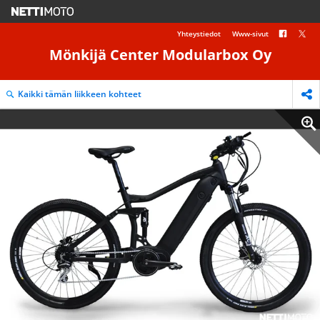
Yhteystiedot
Www-sivut
Mönkijä Center Modularbox Oy
Kaikki tämän liikkeen kohteet