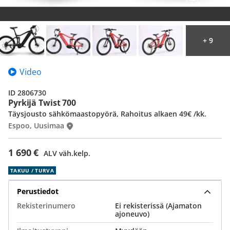
+ 9
Video
ID 2806730
Pyrkijä Twist 700
Täysjousto sähkömaastopyörä, Rahoitus alkaen 49€ /kk.
Espoo, Uusimaa
1 690 €
ALV väh.kelp.
TAKUU / TURVA
Perustiedot
Rekisterinumero
Ei rekisterissä (Ajamaton
ajoneuvo)