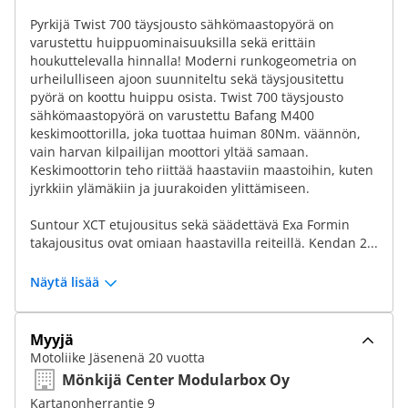
Pyrkijä Twist 700 täysjousto sähkömaastopyörä on
varustettu huippuominaisuuksilla sekä erittäin
houkuttelevalla hinnalla! Moderni runkogeometria on
urheilulliseen ajoon suunniteltu sekä täysjousitettu
pyörä on koottu huippu osista. Twist 700 täysjousto
sähkömaastopyörä on varustettu Bafang M400
keskimoottorilla, joka tuottaa huiman 80Nm. väännön,
vain harvan kilpailijan moottori yltää samaan.
Keskimoottorin teho riittää haastaviin maastoihin, kuten
jyrkkiin ylämäkiin ja juurakoiden ylittämiseen.
Suntour XCT etujousitus sekä säädettävä Exa Formin
takajousitus ovat omiaan haastavilla reiteillä. Kendan 2...
Näytä lisää
Myyjä
Motoliike Jäsenenä 20 vuotta
Mönkijä Center Modularbox Oy
Kartanonherrantie 9