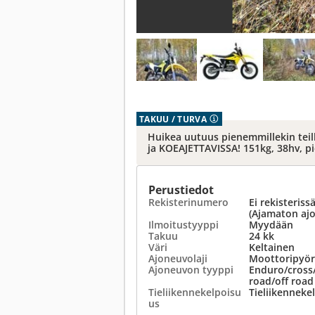
TAKUU / TURVA
Huikea uutuus pienemmillekin teill
ja KOEAJETTAVISSA! 151kg, 38hv, pi
Perustiedot
Rekisterinumero
Ei rekisteriss
(Ajamaton aj
Ilmoitustyyppi
Myydään
Takuu
24 kk
Väri
Keltainen
Ajoneuvolaji
Moottoripyör
Ajoneuvon tyyppi
Enduro/cross/
road/off road
Tieliikennekelpoisu
Tieliikenneke
us