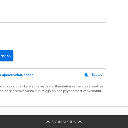
umero
Tilastot
een ajoneuvokauppaan
n tietojen paikkansapitävyydestä. Ilmoitetuissa tiedoissa saattaa
ieto on siis sitova vasta kun myyjä on sen pyynnöstäsi vahvistanut.
SIVUN ALKUUN