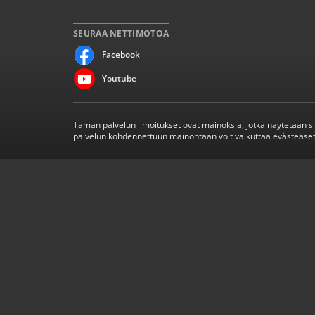
SEURAA NETTIMOTOA
Facebook
Youtube
Tämän palvelun ilmoitukset ovat mainoksia, jotka näytetään s
palvelun kohdennettuun mainontaan voit vaikuttaa evästeaset