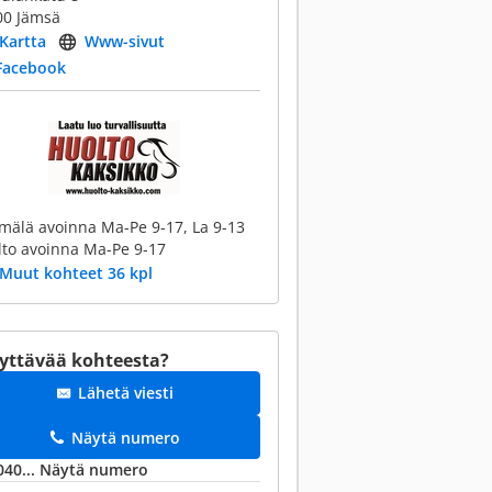
00 Jämsä
Kartta
Www-sivut
Facebook
älä avoinna Ma-Pe 9-17, La 9-13
to avoinna Ma-Pe 9-17
Muut kohteet 36 kpl
yttävää kohteesta?
Lähetä viesti
Näytä numero
040...
Näytä numero