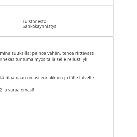
Luistonesto
Sähkökäynnistys
inaisuuksilla: painoa vähän, tehoa riittävästi,
nnekas tuntuma myös tälläiselle reilusti yli
ä tilaamaan omasi ennakkoon jo tälle talvelle.
22 ja varaa omasi!