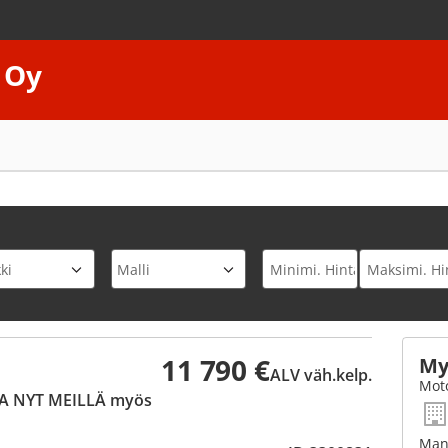
 Oy
11 790 €
My
ALV väh.kelp.
Moto
A NYT MEILLÄ myös
Man