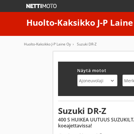
Huolto-Kaksikko J-P Laine
Huolto-Kaksikko J-P Laine Oy
Suzuki DR-Z
Näytä motot
Suzuki DR-Z
400 S HUIKEA UUTUUS SUZUKILT
koeajettavissa!