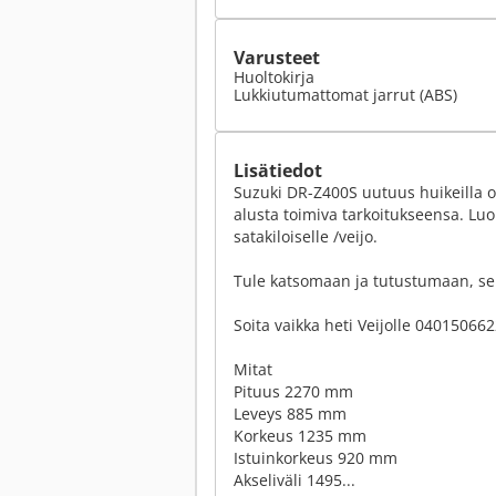
Varusteet
Huoltokirja
Lukkiutumattomat jarrut (ABS)
Lisätiedot
Suzuki DR-Z400S uutuus huikeilla om
alusta toimiva tarkoitukseensa. Luo
satakiloiselle /veijo.
Tule katsomaan ja tutustumaan, sek
Soita vaikka heti Veijolle 04015066
Mitat
Pituus 2270 mm
Leveys 885 mm
Korkeus 1235 mm
Istuinkorkeus 920 mm
Akseliväli 1495...