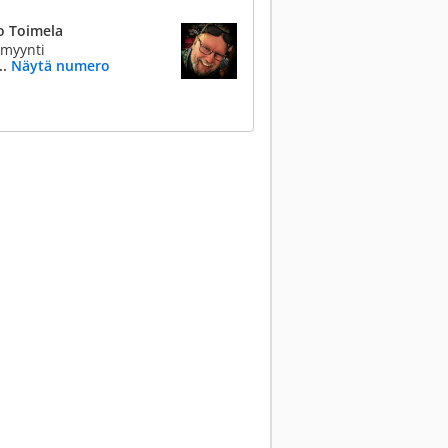
o Toimela
emyynti
..
Näytä numero