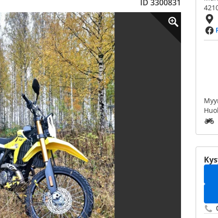
ID 3300831
421
Myym
Huol
Kys