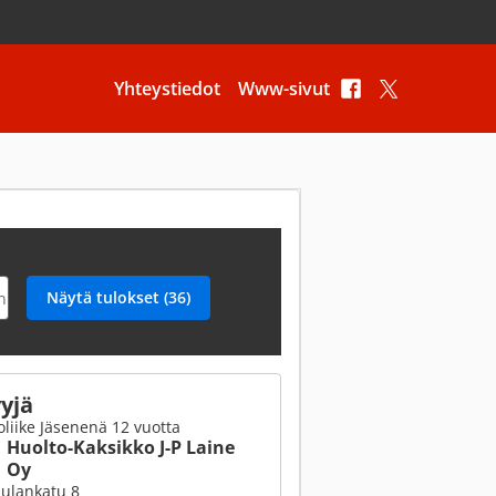
Yhteystiedot
Www-sivut
yjä
liike Jäsenenä 12 vuotta
Huolto-Kaksikko J-P Laine
Oy
ulankatu 8