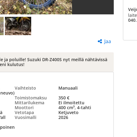
Veij
lait
040.
Jaa
e ja poluille! Suzuki DR-Z400S nyt meillä nähtävissä
eni kulutus!
ä
Vaihteisto
Manuaali
oneuvo)
Toimistomaksu
350 €
Mittarilukema
Ei ilmoitettu
Moottori
400 cm³, 4-tahti
ä
Vetotapa
Ketjuveto
all
Vuosimalli
2026
lpoinen