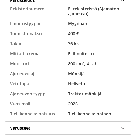
Perustiedot
Rekisterinumero
Ei rekisterissä (Ajamaton
ajoneuvo)
Ilmoitustyyppi
Myydään
Toimistomaksu
400 €
Takuu
36 kk
Mittarilukema
Ei ilmoitettu
Moottori
800 cm³, 4-tahti
Ajoneuvolaji
Mönkijä
Vetotapa
Neliveto
Ajoneuvon tyyppi
Traktorimönkijä
Vuosimalli
2026
Tieliikennekelpoisuus
Tieliikennekelpoinen
Varusteet