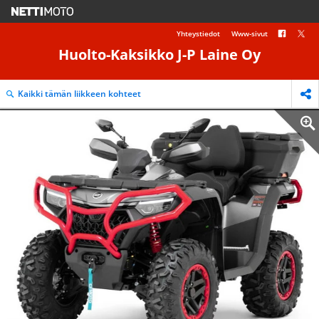
Yhteystiedot
Www-sivut
Huolto-Kaksikko J-P Laine Oy
Kaikki tämän liikkeen kohteet