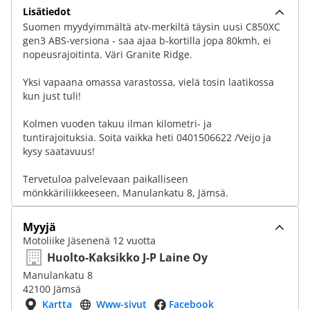
Lisätiedot
Suomen myydyimmältä atv-merkiltä täysin uusi C850XC
gen3 ABS-versiona - saa ajaa b-kortilla jopa 80kmh, ei
nopeusrajoitinta. Väri Granite Ridge.
Yksi vapaana omassa varastossa, vielä tosin laatikossa
kun just tuli!
Kolmen vuoden takuu ilman kilometri- ja
tuntirajoituksia. Soita vaikka heti 0401506622 /Veijo ja
kysy saatavuus!
Tervetuloa palvelevaan paikalliseen
mönkkäriliikkeeseen, Manulankatu 8, Jämsä.
Myyjä
Motoliike Jäsenenä 12 vuotta
Huolto-Kaksikko J-P Laine Oy
Manulankatu 8
42100 Jämsä
Kartta
Www-sivut
Facebook