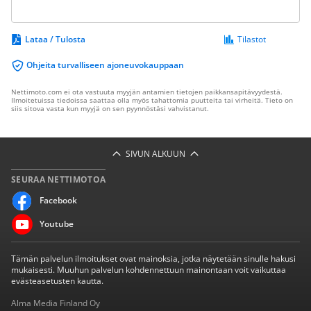
Lataa / Tulosta
Tilastot
Ohjeita turvalliseen ajoneuvokauppaan
Nettimoto.com ei ota vastuuta myyjän antamien tietojen paikkansapitävyydestä.
Ilmoitetuissa tiedoissa saattaa olla myös tahattomia puutteita tai virheitä. Tieto on
siis sitova vasta kun myyjä on sen pyynnöstäsi vahvistanut.
SIVUN ALKUUN
SEURAA NETTIMOTOA
Facebook
Youtube
Tämän palvelun ilmoitukset ovat mainoksia, jotka näytetään sinulle hakusi
mukaisesti. Muuhun palvelun kohdennettuun mainontaan voit vaikuttaa
evästeasetusten kautta.
Alma Media Finland Oy