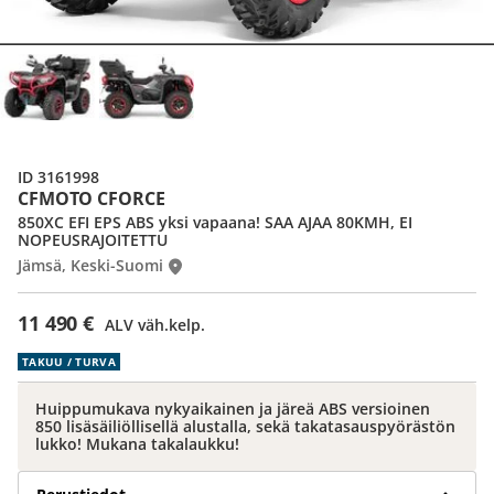
ID 3161998
CFMOTO CFORCE
850XC EFI EPS ABS yksi vapaana! SAA AJAA 80KMH, EI
NOPEUSRAJOITETTU
Jämsä, Keski-Suomi
11 490 €
ALV väh.kelp.
TAKUU / TURVA
Huippumukava nykyaikainen ja järeä ABS versioinen
850 lisäsäiliöllisellä alustalla, sekä takatasauspyörästön
lukko! Mukana takalaukku!